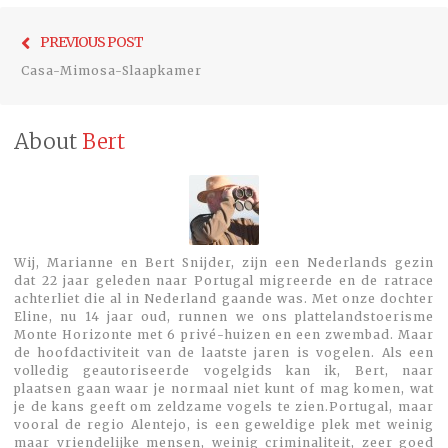
Bericht
Previo
PREVIOUS POST
navigatie
post:
Casa-Mimosa-Slaapkamer
About
Bert
Wij, Marianne en Bert Snijder, zijn een Nederlands gezin
dat 22 jaar geleden naar Portugal migreerde en de ratrace
achterliet die al in Nederland gaande was. Met onze dochter
Eline, nu 14 jaar oud, runnen we ons plattelandstoerisme
Monte Horizonte met 6 privé-huizen en een zwembad. Maar
de hoofdactiviteit van de laatste jaren is vogelen. Als een
volledig geautoriseerde vogelgids kan ik, Bert, naar
plaatsen gaan waar je normaal niet kunt of mag komen, wat
je de kans geeft om zeldzame vogels te zien.Portugal, maar
vooral de regio Alentejo, is een geweldige plek met weinig
maar vriendelijke mensen, weinig criminaliteit, zeer goed