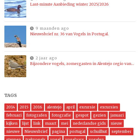
Last-minute Aanbieding winter 2025/2026
9 maanden ago
Nieuwsbrief nr. 36 van Vogels in Portugal.
2 jaar ago
Bijzondere vogels, zomergasten in Alentejo regio van…
TAGS
2014
2015
2016
alentejo
april
excursie
excursies
februari
fotografen
fotografie
gespot
gezien
januari
kijken
lijst
link
maart
mei
nederlandse gids
nieuw
nieuwe
Nieuwsbrief
pagina
portugal
schuilhut
september
steppen
trekvogels
vogel
vogelaars
vogelen