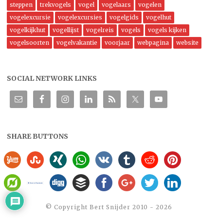
steppen
trekvogels
vogel
vogelaars
vogelen
vogelexcursie
vogelexcursies
vogelgids
vogelhut
vogelkijkhut
vogellijst
vogelreis
vogels
vogels kijken
vogelsoorten
vogelvakantie
voorjaar
webpagina
website
SOCIAL NETWORK LINKS
SHARE BUTTONS
©️ Copyright Bert Snijder 2010 - 2026