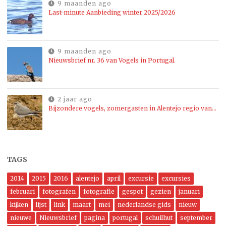
9 maanden ago
Last-minute Aanbieding winter 2025/2026
9 maanden ago
Nieuwsbrief nr. 36 van Vogels in Portugal.
2 jaar ago
Bijzondere vogels, zomergasten in Alentejo regio van…
TAGS
2014
2015
2016
alentejo
april
excursie
excursies
februari
fotografen
fotografie
gespot
gezien
januari
kijken
lijst
link
maart
mei
nederlandse gids
nieuw
nieuwe
Nieuwsbrief
pagina
portugal
schuilhut
september