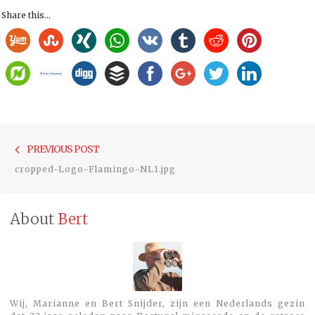
Share this...
Bericht
Previou
PREVIOUS POST
navigatie
post:
cropped-Logo-Flamingo-NL1.jpg
About
Bert
Wij, Marianne en Bert Snijder, zijn een Nederlands gezin