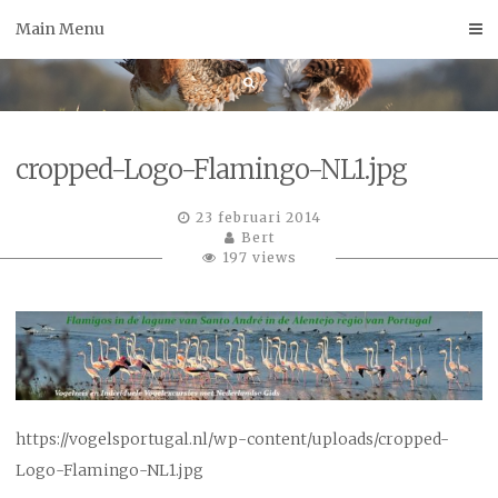
Skip
Main Menu
to
content
cropped-Logo-Flamingo-NL1.jpg
23 februari 2014
Bert
197 views
https://vogelsportugal.nl/wp-content/uploads/cropped-
Logo-Flamingo-NL1.jpg