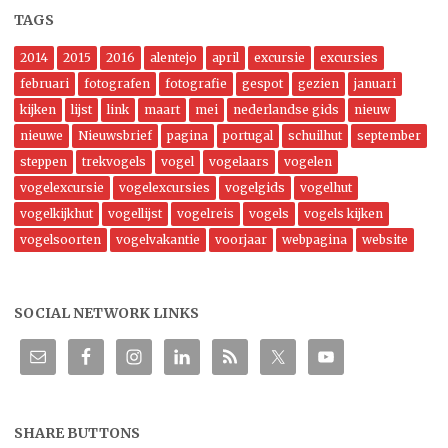
TAGS
2014
2015
2016
alentejo
april
excursie
excursies
februari
fotografen
fotografie
gespot
gezien
januari
kijken
lijst
link
maart
mei
nederlandse gids
nieuw
nieuwe
Nieuwsbrief
pagina
portugal
schuilhut
september
steppen
trekvogels
vogel
vogelaars
vogelen
vogelexcursie
vogelexcursies
vogelgids
vogelhut
vogelkijkhut
vogellijst
vogelreis
vogels
vogels kijken
vogelsoorten
vogelvakantie
voorjaar
webpagina
website
SOCIAL NETWORK LINKS
SHARE BUTTONS