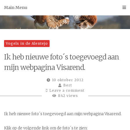
Skip
Main Menu
to
content
Vogels in de Alentejo
Ik heb nieuwe foto´s toegevoegd aan
mijn webpagina Visarend.
10 oktober 2012
Bert
Leave a comment
842 views
Ik heb nieuwe foto´s toegevoegd aan mijn webpagina Visarend.
Klik op de volgende link om de foto´s te zien: