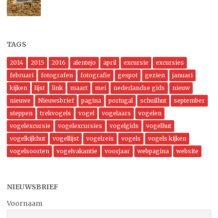
TAGS
2014
2015
2016
alentejo
april
excursie
excursies
februari
fotografen
fotografie
gespot
gezien
januari
kijken
lijst
link
maart
mei
nederlandse gids
nieuw
nieuwe
Nieuwsbrief
pagina
portugal
schuilhut
september
steppen
trekvogels
vogel
vogelaars
vogelen
vogelexcursie
vogelexcursies
vogelgids
vogelhut
vogelkijkhut
vogellijst
vogelreis
vogels
vogels kijken
vogelsoorten
vogelvakantie
voorjaar
webpagina
website
NIEUWSBRIEF
Voornaam