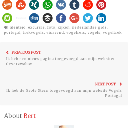
alentejo
,
excursie
,
foto
,
kijken
,
nederlandse gids
,
portugal
,
trekvogels
,
visarend
,
vogelreis
,
vogels
,
vogeltrek
Bericht
Previo
PREVIOUS POST
navigatie
Ik heb een nieuw pagina toegevoegd aan mijn website:
post:
Oeverzwaluw
Ne
NEXT POST
Ik heb de Grote Stern toegevoegd aan mijn website Vogels
pos
Portugal
About
Bert