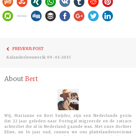
Bericht
Previo
PREVIOUS POST
navigatie
post:
Kalanderleeuwerik 09-01-2015
About
Bert
Wij, Marianne en Bert Snijder, zijn een Nederlands gezin
dat 22 jaar geleden naar Portugal migreerde en de ratrace
achterliet die al in Nederland gaande was. Met onze dochter
Eline, nu 14 jaar oud, runnen we ons plattelandstoerisme