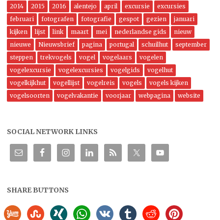
2014
2015
2016
alentejo
april
excursie
excursies
februari
fotografen
fotografie
gespot
gezien
januari
kijken
lijst
link
maart
mei
nederlandse gids
nieuw
nieuwe
Nieuwsbrief
pagina
portugal
schuilhut
september
steppen
trekvogels
vogel
vogelaars
vogelen
vogelexcursie
vogelexcursies
vogelgids
vogelhut
vogelkijkhut
vogellijst
vogelreis
vogels
vogels kijken
vogelsoorten
vogelvakantie
voorjaar
webpagina
website
SOCIAL NETWORK LINKS
SHARE BUTTONS