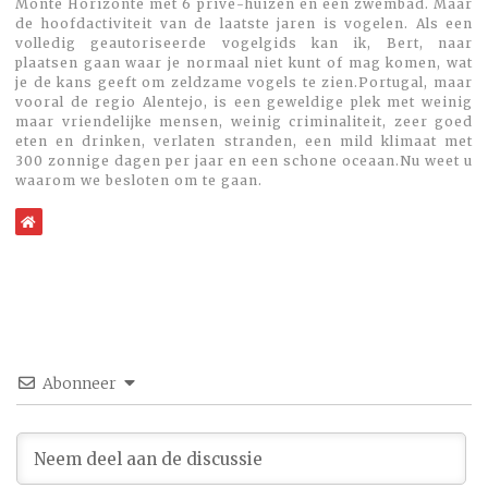
Monte Horizonte met 6 privé-huizen en een zwembad. Maar
de hoofdactiviteit van de laatste jaren is vogelen. Als een
volledig geautoriseerde vogelgids kan ik, Bert, naar
plaatsen gaan waar je normaal niet kunt of mag komen, wat
je de kans geeft om zeldzame vogels te zien.Portugal, maar
vooral de regio Alentejo, is een geweldige plek met weinig
maar vriendelijke mensen, weinig criminaliteit, zeer goed
eten en drinken, verlaten stranden, een mild klimaat met
300 zonnige dagen per jaar en een schone oceaan.Nu weet u
waarom we besloten om te gaan.
WebSite
Abonneer