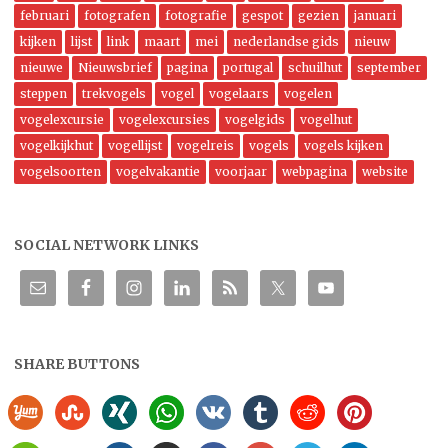
februari
fotografen
fotografie
gespot
gezien
januari
kijken
lijst
link
maart
mei
nederlandse gids
nieuw
nieuwe
Nieuwsbrief
pagina
portugal
schuilhut
september
steppen
trekvogels
vogel
vogelaars
vogelen
vogelexcursie
vogelexcursies
vogelgids
vogelhut
vogelkijkhut
vogellijst
vogelreis
vogels
vogels kijken
vogelsoorten
vogelvakantie
voorjaar
webpagina
website
SOCIAL NETWORK LINKS
SHARE BUTTONS