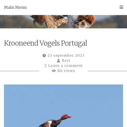
Skip
Main Menu
to
content
Krooneend Vogels Portugal
23 september 2023
Bert
Leave a comment
86 views