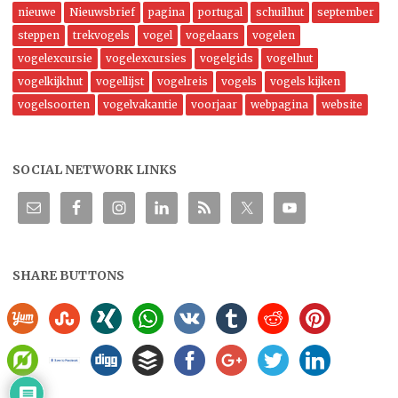
nieuwe
Nieuwsbrief
pagina
portugal
schuilhut
september
steppen
trekvogels
vogel
vogelaars
vogelen
vogelexcursie
vogelexcursies
vogelgids
vogelhut
vogelkijkhut
vogellijst
vogelreis
vogels
vogels kijken
vogelsoorten
vogelvakantie
voorjaar
webpagina
website
SOCIAL NETWORK LINKS
SHARE BUTTONS