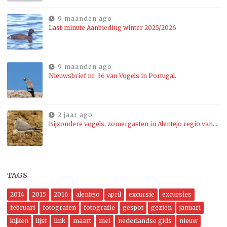
9 maanden ago
Last-minute Aanbieding winter 2025/2026
9 maanden ago
Nieuwsbrief nr. 36 van Vogels in Portugal.
2 jaar ago
Bijzondere vogels, zomergasten in Alentejo regio van…
TAGS
2014
2015
2016
alentejo
april
excursie
excursies
februari
fotografen
fotografie
gespot
gezien
januari
kijken
lijst
link
maart
mei
nederlandse gids
nieuw