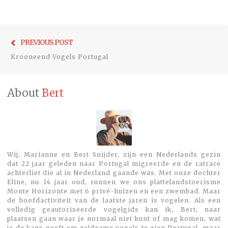
Bericht
Previo
PREVIOUS POST
navigatie
post:
Krooneend Vogels Portugal
About
Bert
Wij, Marianne en Bert Snijder, zijn een Nederlands gezin
dat 22 jaar geleden naar Portugal migreerde en de ratrace
achterliet die al in Nederland gaande was. Met onze dochter
Eline, nu 14 jaar oud, runnen we ons plattelandstoerisme
Monte Horizonte met 6 privé-huizen en een zwembad. Maar
de hoofdactiviteit van de laatste jaren is vogelen. Als een
volledig geautoriseerde vogelgids kan ik, Bert, naar
plaatsen gaan waar je normaal niet kunt of mag komen, wat
je de kans geeft om zeldzame vogels te zien.Portugal, maar