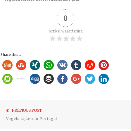
0
Artikel waardering
Share this...
Bericht
Previo
PREVIOUS POST
navigatie
post:
Vogels kijken in Portugal