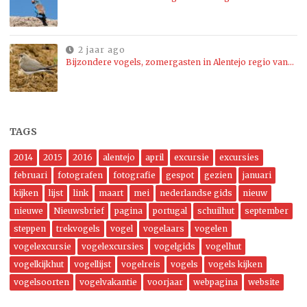
2 jaar ago
Bijzondere vogels, zomergasten in Alentejo regio van…
TAGS
2014
2015
2016
alentejo
april
excursie
excursies
februari
fotografen
fotografie
gespot
gezien
januari
kijken
lijst
link
maart
mei
nederlandse gids
nieuw
nieuwe
Nieuwsbrief
pagina
portugal
schuilhut
september
steppen
trekvogels
vogel
vogelaars
vogelen
vogelexcursie
vogelexcursies
vogelgids
vogelhut
vogelkijkhut
vogellijst
vogelreis
vogels
vogels kijken
vogelsoorten
vogelvakantie
voorjaar
webpagina
website