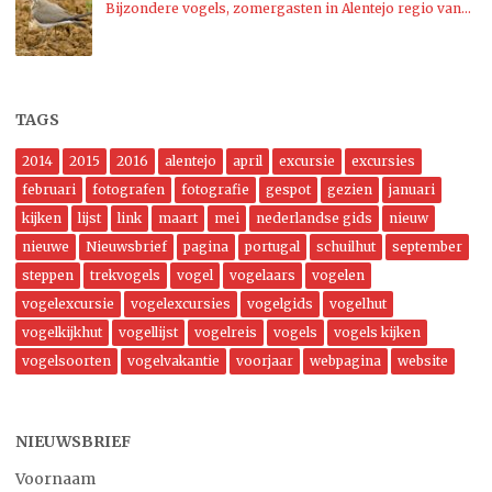
Bijzondere vogels, zomergasten in Alentejo regio van…
TAGS
2014
2015
2016
alentejo
april
excursie
excursies
februari
fotografen
fotografie
gespot
gezien
januari
kijken
lijst
link
maart
mei
nederlandse gids
nieuw
nieuwe
Nieuwsbrief
pagina
portugal
schuilhut
september
steppen
trekvogels
vogel
vogelaars
vogelen
vogelexcursie
vogelexcursies
vogelgids
vogelhut
vogelkijkhut
vogellijst
vogelreis
vogels
vogels kijken
vogelsoorten
vogelvakantie
voorjaar
webpagina
website
NIEUWSBRIEF
Voornaam