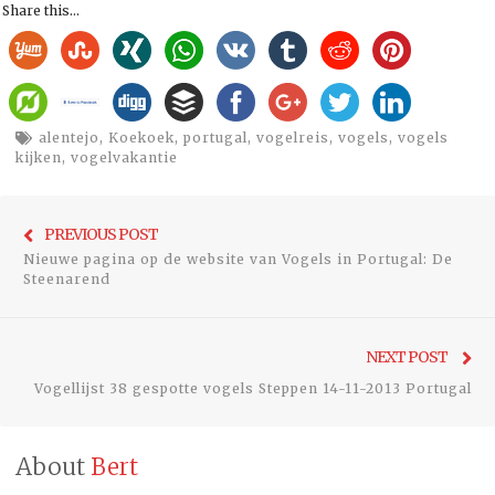
Share this...
alentejo
,
Koekoek
,
portugal
,
vogelreis
,
vogels
,
vogels
kijken
,
vogelvakantie
Bericht
Previo
PREVIOUS POST
navigatie
Nieuwe pagina op de website van Vogels in Portugal: De
post:
Steenarend
Ne
NEXT POST
pos
Vogellijst 38 gespotte vogels Steppen 14-11-2013 Portugal
About
Bert