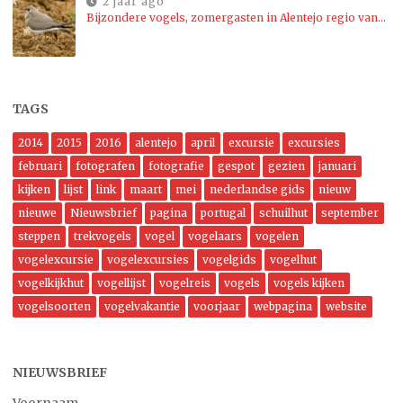
2 jaar ago
Bijzondere vogels, zomergasten in Alentejo regio van…
TAGS
2014
2015
2016
alentejo
april
excursie
excursies
februari
fotografen
fotografie
gespot
gezien
januari
kijken
lijst
link
maart
mei
nederlandse gids
nieuw
nieuwe
Nieuwsbrief
pagina
portugal
schuilhut
september
steppen
trekvogels
vogel
vogelaars
vogelen
vogelexcursie
vogelexcursies
vogelgids
vogelhut
vogelkijkhut
vogellijst
vogelreis
vogels
vogels kijken
vogelsoorten
vogelvakantie
voorjaar
webpagina
website
NIEUWSBRIEF
Voornaam