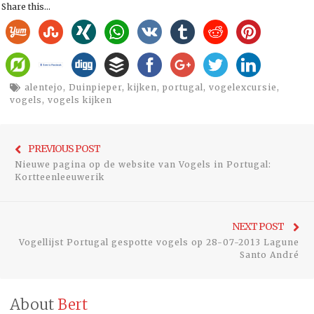
Share this...
alentejo
,
Duinpieper
,
kijken
,
portugal
,
vogelexcursie
,
vogels
,
vogels kijken
Bericht
Previo
PREVIOUS POST
navigatie
Nieuwe pagina op de website van Vogels in Portugal:
post:
Kortteenleeuwerik
Ne
NEXT POST
Vogellijst Portugal gespotte vogels op 28-07-2013 Lagune
pos
Santo André
About
Bert