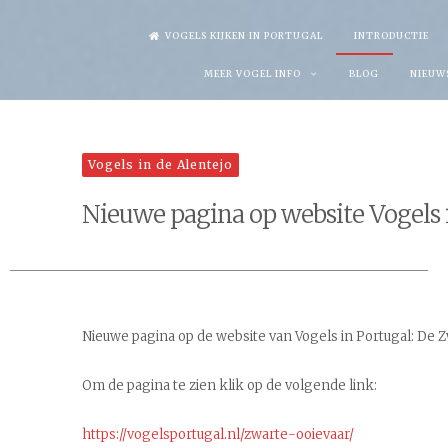
Skip
VOGELS KIJKEN IN PORTUGAL
INTRODUCTIE
to
MEER VOGEL INFO
BLOG
NIEUW
content
Vogels in de Alentejo
Nieuwe pagina op website Vogels 
Nieuwe pagina op de website van Vogels in Portugal: De 
Om de pagina te zien klik op de volgende link:
https://vogelsportugal.nl/zwarte-ooievaar/