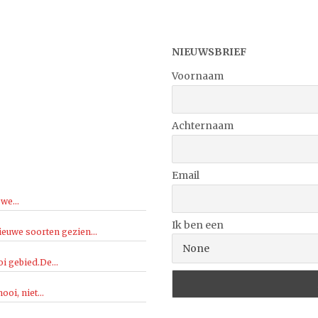
NIEUWSBRIEF
Voornaam
Achternaam
Email
we...
Ik ben een
ieuwe soorten gezien...
i gebied.De...
oi, niet...