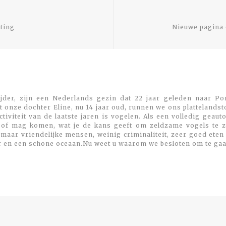
Previous
post:
ting
Nieuwe pagina o
jder, zijn een Nederlands gezin dat 22 jaar geleden naar Por
 onze dochter Eline, nu 14 jaar oud, runnen we ons plattelands
viteit van de laatste jaren is vogelen. Als een volledig geaut
 of mag komen, wat je de kans geeft om zeldzame vogels te zi
maar vriendelijke mensen, weinig criminaliteit, zeer goed eten
r en een schone oceaan.Nu weet u waarom we besloten om te gaa