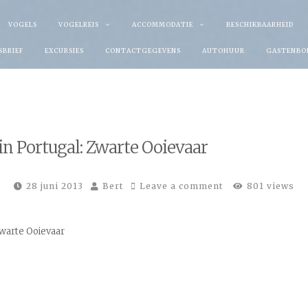
VOGELS
VOGELREIS
ACCOMMODATIE
BESCHIKBAARHEID
SBRIEF
EXCURSIES
CONTACTGEGEVENS
AUTOHUUR
GASTENBO
in Portugal: Zwarte Ooievaar
28 juni 2013
Bert
Leave a comment
801 views
Zwarte Ooievaar