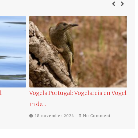
Vogels Portugal: Vogelsreis en Vogelvakantie
Nie
in de…
1
18 november 2024
No Comment