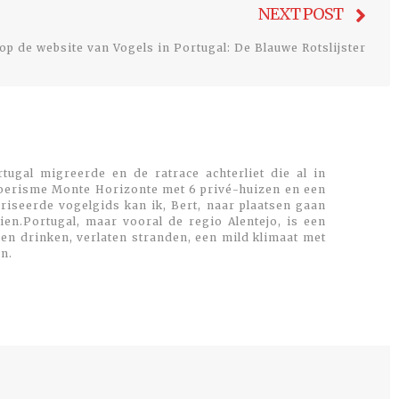
Nex
NEXT POST
post
p de website van Vogels in Portugal: De Blauwe Rotslijster
tugal migreerde en de ratrace achterliet die al in
toerisme Monte Horizonte met 6 privé-huizen en een
oriseerde vogelgids kan ik, Bert, naar plaatsen gaan
en.Portugal, maar vooral de regio Alentejo, is een
 en drinken, verlaten stranden, een mild klimaat met
n.