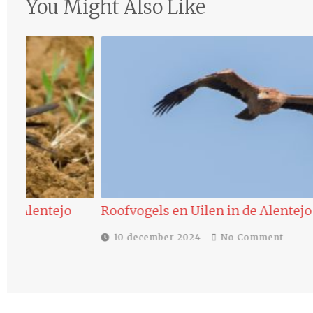
You Might Also Like
Roofvogels en Uilen in de Alentejo regio…
10 december 2024
No Comment