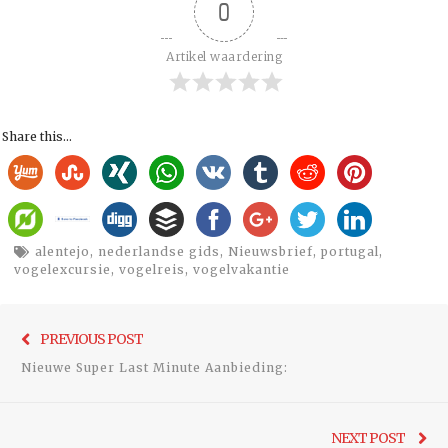
0
Artikel waardering
Share this...
alentejo
,
nederlandse gids
,
Nieuwsbrief
,
portugal
,
vogelexcursie
,
vogelreis
,
vogelvakantie
Bericht
Previo
PREVIOUS POST
navigatie
post:
Nieuwe Super Last Minute Aanbieding:
Ne
NEXT POST