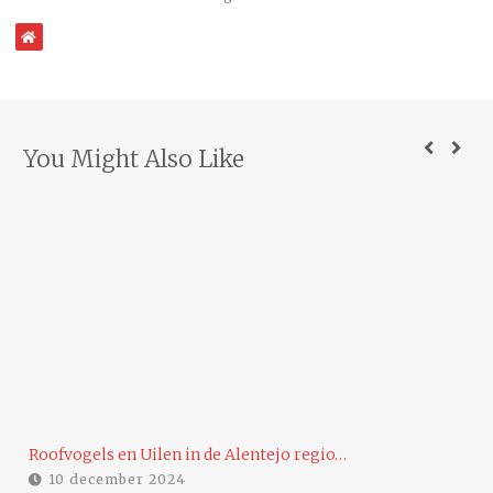
WebSite
You Might Also Like
…
Roofvogels en Uilen in de Alentejo regio…
Ee
10 december 2024