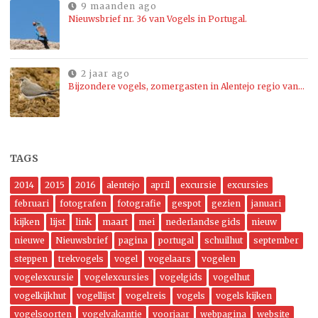
9 maanden ago
Nieuwsbrief nr. 36 van Vogels in Portugal.
2 jaar ago
Bijzondere vogels, zomergasten in Alentejo regio van…
TAGS
2014
2015
2016
alentejo
april
excursie
excursies
februari
fotografen
fotografie
gespot
gezien
januari
kijken
lijst
link
maart
mei
nederlandse gids
nieuw
nieuwe
Nieuwsbrief
pagina
portugal
schuilhut
september
steppen
trekvogels
vogel
vogelaars
vogelen
vogelexcursie
vogelexcursies
vogelgids
vogelhut
vogelkijkhut
vogellijst
vogelreis
vogels
vogels kijken
vogelsoorten
vogelvakantie
voorjaar
webpagina
website