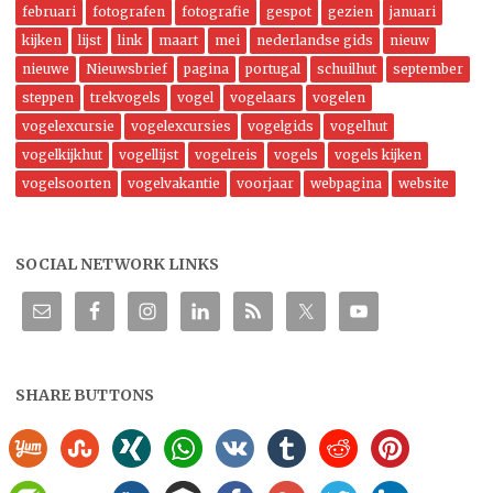
februari
fotografen
fotografie
gespot
gezien
januari
kijken
lijst
link
maart
mei
nederlandse gids
nieuw
nieuwe
Nieuwsbrief
pagina
portugal
schuilhut
september
steppen
trekvogels
vogel
vogelaars
vogelen
vogelexcursie
vogelexcursies
vogelgids
vogelhut
vogelkijkhut
vogellijst
vogelreis
vogels
vogels kijken
vogelsoorten
vogelvakantie
voorjaar
webpagina
website
SOCIAL NETWORK LINKS
SHARE BUTTONS