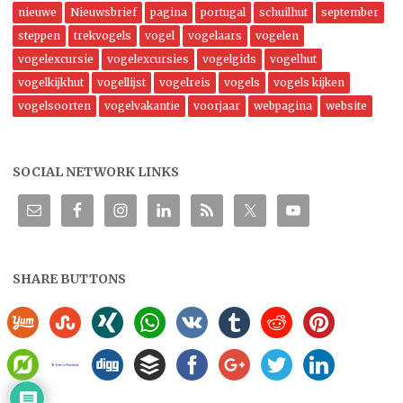
nieuwe
Nieuwsbrief
pagina
portugal
schuilhut
september
steppen
trekvogels
vogel
vogelaars
vogelen
vogelexcursie
vogelexcursies
vogelgids
vogelhut
vogelkijkhut
vogellijst
vogelreis
vogels
vogels kijken
vogelsoorten
vogelvakantie
voorjaar
webpagina
website
SOCIAL NETWORK LINKS
SHARE BUTTONS