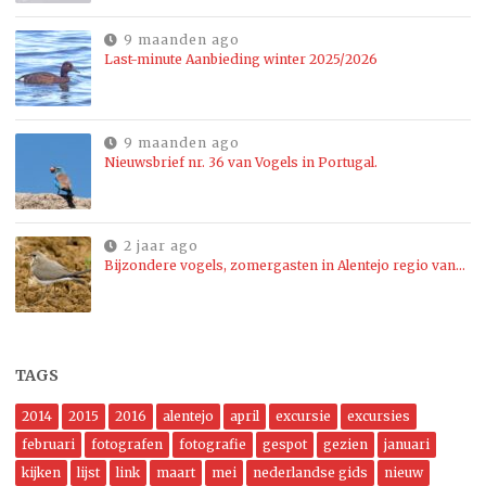
9 maanden ago
Last-minute Aanbieding winter 2025/2026
9 maanden ago
Nieuwsbrief nr. 36 van Vogels in Portugal.
2 jaar ago
Bijzondere vogels, zomergasten in Alentejo regio van…
TAGS
2014
2015
2016
alentejo
april
excursie
excursies
februari
fotografen
fotografie
gespot
gezien
januari
kijken
lijst
link
maart
mei
nederlandse gids
nieuw