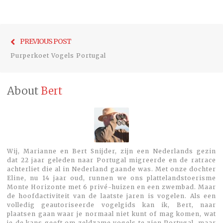
Bericht
Previo
PREVIOUS POST
navigatie
post:
Purperkoet Vogels Portugal
About
Bert
Wij, Marianne en Bert Snijder, zijn een Nederlands gezin
dat 22 jaar geleden naar Portugal migreerde en de ratrace
achterliet die al in Nederland gaande was. Met onze dochter
Eline, nu 14 jaar oud, runnen we ons plattelandstoerisme
Monte Horizonte met 6 privé-huizen en een zwembad. Maar
de hoofdactiviteit van de laatste jaren is vogelen. Als een
volledig geautoriseerde vogelgids kan ik, Bert, naar
plaatsen gaan waar je normaal niet kunt of mag komen, wat
je de kans geeft om zeldzame vogels te zien.Portugal, maar