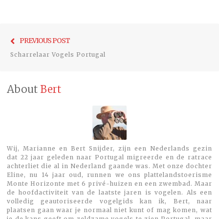
Bericht
Previo
PREVIOUS POST
navigatie
post:
Scharrelaar Vogels Portugal
About
Bert
Wij, Marianne en Bert Snijder, zijn een Nederlands gezin
dat 22 jaar geleden naar Portugal migreerde en de ratrace
achterliet die al in Nederland gaande was. Met onze dochter
Eline, nu 14 jaar oud, runnen we ons plattelandstoerisme
Monte Horizonte met 6 privé-huizen en een zwembad. Maar
de hoofdactiviteit van de laatste jaren is vogelen. Als een
volledig geautoriseerde vogelgids kan ik, Bert, naar
plaatsen gaan waar je normaal niet kunt of mag komen, wat
je de kans geeft om zeldzame vogels te zien.Portugal, maar