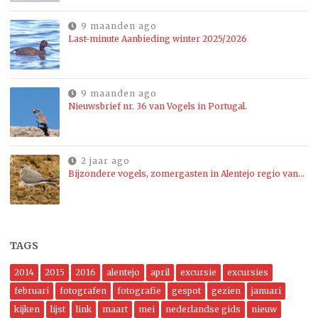
9 maanden ago
Last-minute Aanbieding winter 2025/2026
9 maanden ago
Nieuwsbrief nr. 36 van Vogels in Portugal.
2 jaar ago
Bijzondere vogels, zomergasten in Alentejo regio van…
TAGS
2014
2015
2016
alentejo
april
excursie
excursies
februari
fotografen
fotografie
gespot
gezien
januari
kijken
lijst
link
maart
mei
nederlandse gids
nieuw