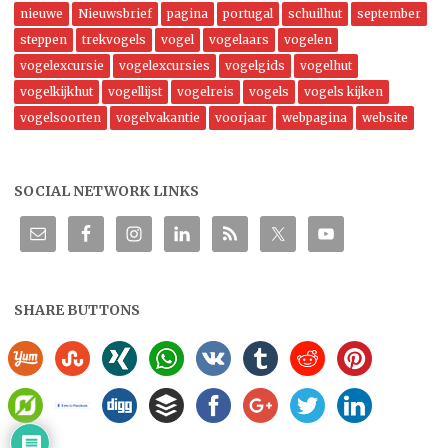
nieuwe
Nieuwsbrief
pagina
portugal
schuilhut
september
steppen
trekvogels
vogel
vogelaars
vogelen
vogelexcursie
vogelexcursies
vogelgids
vogelhut
vogelkijkhut
vogellijst
vogelreis
vogels
vogels kijken
vogelsoorten
vogelvakantie
voorjaar
webpagina
website
SOCIAL NETWORK LINKS
SHARE BUTTONS