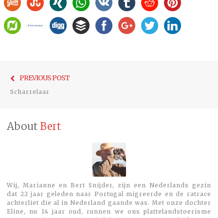
Bericht
Previo
PREVIOUS POST
navigatie
post:
Scharrelaar
About
Bert
Wij, Marianne en Bert Snijder, zijn een Nederlands gezin
dat 22 jaar geleden naar Portugal migreerde en de ratrace
achterliet die al in Nederland gaande was. Met onze dochter
Eline, nu 14 jaar oud, runnen we ons plattelandstoerisme