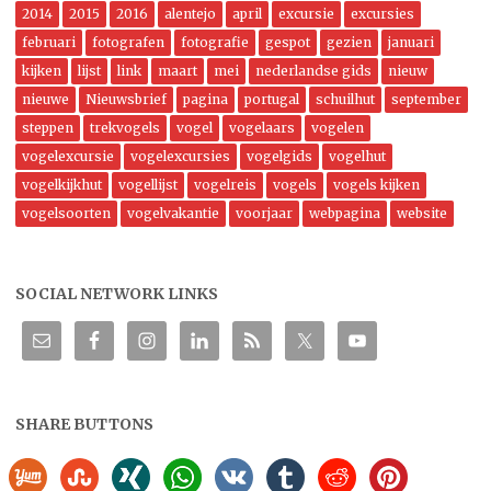
2014
2015
2016
alentejo
april
excursie
excursies
februari
fotografen
fotografie
gespot
gezien
januari
kijken
lijst
link
maart
mei
nederlandse gids
nieuw
nieuwe
Nieuwsbrief
pagina
portugal
schuilhut
september
steppen
trekvogels
vogel
vogelaars
vogelen
vogelexcursie
vogelexcursies
vogelgids
vogelhut
vogelkijkhut
vogellijst
vogelreis
vogels
vogels kijken
vogelsoorten
vogelvakantie
voorjaar
webpagina
website
SOCIAL NETWORK LINKS
SHARE BUTTONS