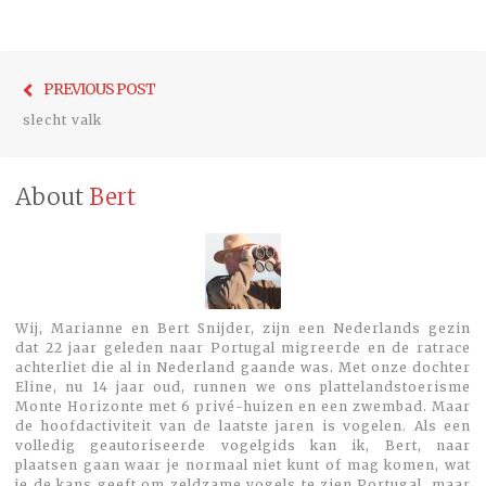
Bericht
Previo
PREVIOUS POST
navigatie
post:
slecht valk
About
Bert
Wij, Marianne en Bert Snijder, zijn een Nederlands gezin
dat 22 jaar geleden naar Portugal migreerde en de ratrace
achterliet die al in Nederland gaande was. Met onze dochter
Eline, nu 14 jaar oud, runnen we ons plattelandstoerisme
Monte Horizonte met 6 privé-huizen en een zwembad. Maar
de hoofdactiviteit van de laatste jaren is vogelen. Als een
volledig geautoriseerde vogelgids kan ik, Bert, naar
plaatsen gaan waar je normaal niet kunt of mag komen, wat
je de kans geeft om zeldzame vogels te zien.Portugal, maar