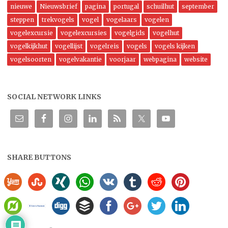
nieuwe
Nieuwsbrief
pagina
portugal
schuilhut
september
steppen
trekvogels
vogel
vogelaars
vogelen
vogelexcursie
vogelexcursies
vogelgids
vogelhut
vogelkijkhut
vogellijst
vogelreis
vogels
vogels kijken
vogelsoorten
vogelvakantie
voorjaar
webpagina
website
SOCIAL NETWORK LINKS
SHARE BUTTONS