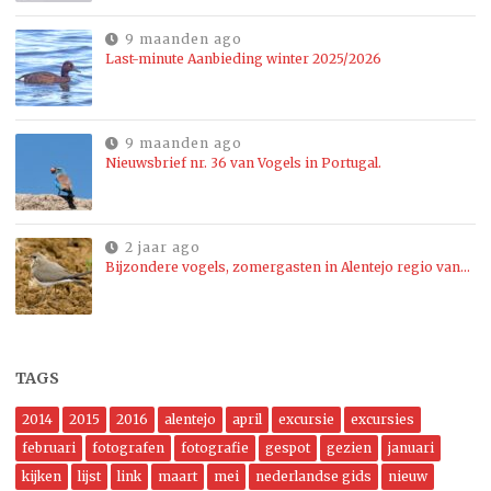
9 maanden ago
Last-minute Aanbieding winter 2025/2026
9 maanden ago
Nieuwsbrief nr. 36 van Vogels in Portugal.
2 jaar ago
Bijzondere vogels, zomergasten in Alentejo regio van…
TAGS
2014
2015
2016
alentejo
april
excursie
excursies
februari
fotografen
fotografie
gespot
gezien
januari
kijken
lijst
link
maart
mei
nederlandse gids
nieuw