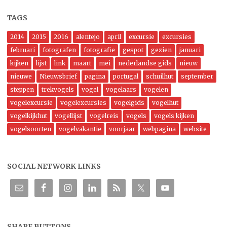
TAGS
2014
2015
2016
alentejo
april
excursie
excursies
februari
fotografen
fotografie
gespot
gezien
januari
kijken
lijst
link
maart
mei
nederlandse gids
nieuw
nieuwe
Nieuwsbrief
pagina
portugal
schuilhut
september
steppen
trekvogels
vogel
vogelaars
vogelen
vogelexcursie
vogelexcursies
vogelgids
vogelhut
vogelkijkhut
vogellijst
vogelreis
vogels
vogels kijken
vogelsoorten
vogelvakantie
voorjaar
webpagina
website
SOCIAL NETWORK LINKS
SHARE BUTTONS