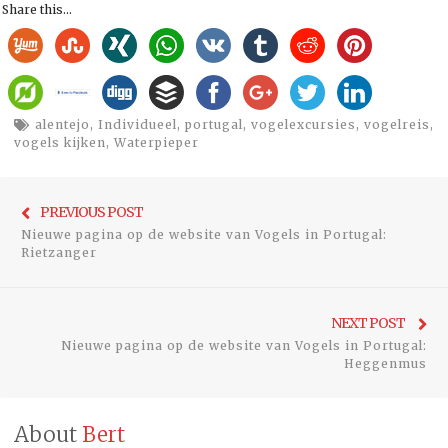
Share this...
alentejo
,
Individueel
,
portugal
,
vogelexcursies
,
vogelreis
,
vogels kijken
,
Waterpieper
Bericht
Previo
PREVIOUS POST
navigatie
Nieuwe pagina op de website van Vogels in Portugal:
post:
Rietzanger
Ne
NEXT POST
Nieuwe pagina op de website van Vogels in Portugal:
pos
Heggenmus
About
Bert