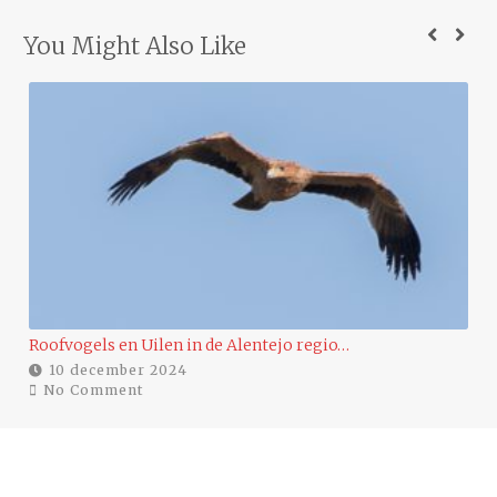
You Might Also Like
…
Roofvogels en Uilen in de Alentejo regio…
Ee
10 december 2024
No Comment