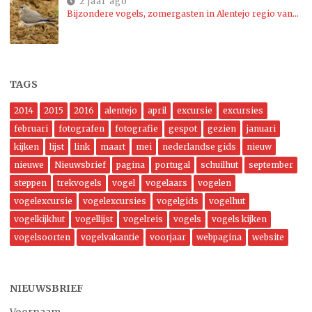
2 jaar ago
Bijzondere vogels, zomergasten in Alentejo regio van…
TAGS
2014
2015
2016
alentejo
april
excursie
excursies
februari
fotografen
fotografie
gespot
gezien
januari
kijken
lijst
link
maart
mei
nederlandse gids
nieuw
nieuwe
Nieuwsbrief
pagina
portugal
schuilhut
september
steppen
trekvogels
vogel
vogelaars
vogelen
vogelexcursie
vogelexcursies
vogelgids
vogelhut
vogelkijkhut
vogellijst
vogelreis
vogels
vogels kijken
vogelsoorten
vogelvakantie
voorjaar
webpagina
website
NIEUWSBRIEF
Voornaam