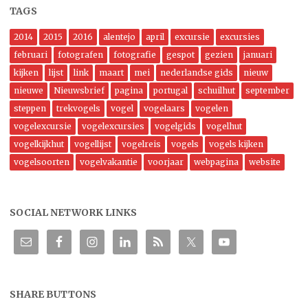
TAGS
2014
2015
2016
alentejo
april
excursie
excursies
februari
fotografen
fotografie
gespot
gezien
januari
kijken
lijst
link
maart
mei
nederlandse gids
nieuw
nieuwe
Nieuwsbrief
pagina
portugal
schuilhut
september
steppen
trekvogels
vogel
vogelaars
vogelen
vogelexcursie
vogelexcursies
vogelgids
vogelhut
vogelkijkhut
vogellijst
vogelreis
vogels
vogels kijken
vogelsoorten
vogelvakantie
voorjaar
webpagina
website
SOCIAL NETWORK LINKS
SHARE BUTTONS