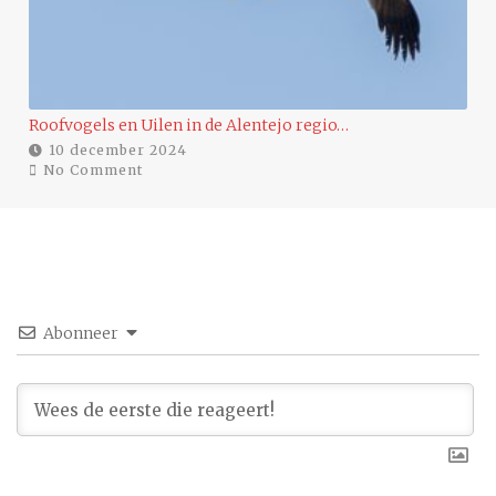
s en Uilen in de Alentejo regio…
Eenden in de w
cember 2024
9 december 
mment
No Comment
Abonneer