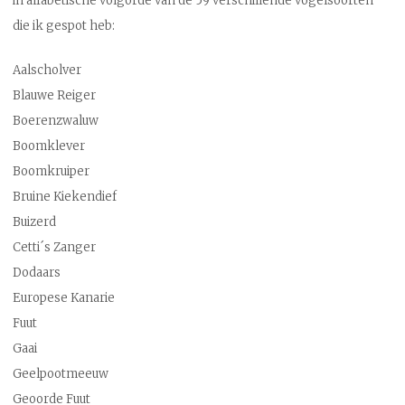
in alfabetische volgorde van de 59 verschillende vogelsoorten
die ik gespot heb:
Aalscholver
Blauwe Reiger
Boerenzwaluw
Boomklever
Boomkruiper
Bruine Kiekendief
Buizerd
Cetti´s Zanger
Dodaars
Europese Kanarie
Fuut
Gaai
Geelpootmeeuw
Geoorde Fuut