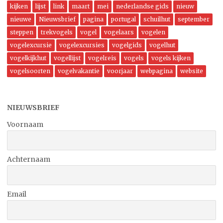
kijken
lijst
link
maart
mei
nederlandse gids
nieuw
nieuwe
Nieuwsbrief
pagina
portugal
schuilhut
september
steppen
trekvogels
vogel
vogelaars
vogelen
vogelexcursie
vogelexcursies
vogelgids
vogelhut
vogelkijkhut
vogellijst
vogelreis
vogels
vogels kijken
vogelsoorten
vogelvakantie
voorjaar
webpagina
website
NIEUWSBRIEF
Voornaam
Achternaam
Email