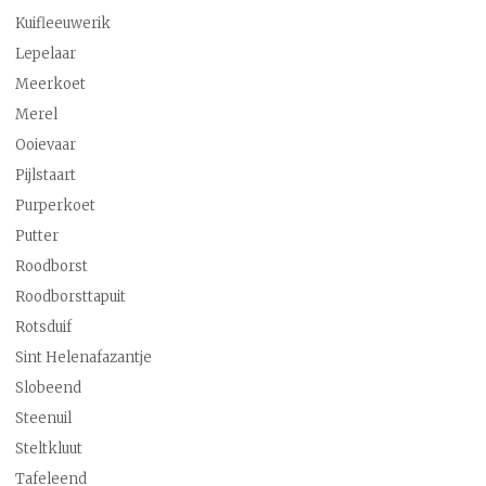
Kuifleeuwerik
Lepelaar
Meerkoet
Merel
Ooievaar
Pijlstaart
Purperkoet
Putter
Roodborst
Roodborsttapuit
Rotsduif
Sint Helenafazantje
Slobeend
Steenuil
Steltkluut
Tafeleend