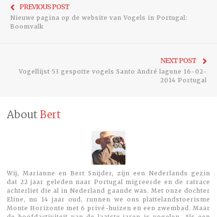
Previo
PREVIOUS POST
navigatie
Nieuwe pagina op de website van Vogels in Portugal:
post:
Boomvalk
Ne
NEXT POST
Vogellijst 53 gespotte vogels Santo André lagune 16-02-
pos
2014 Portugal
About
Bert
Wij, Marianne en Bert Snijder, zijn een Nederlands gezin
dat 22 jaar geleden naar Portugal migreerde en de ratrace
achterliet die al in Nederland gaande was. Met onze dochter
Eline, nu 14 jaar oud, runnen we ons plattelandstoerisme
Monte Horizonte met 6 privé-huizen en een zwembad. Maar
de hoofdactiviteit van de laatste jaren is vogelen. Als een