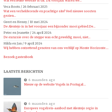
Wat een leuke website is dit. Dit voorjaar waren we...
Vera Boots
/
26 februari 2025
Wat een verhelderende en prachtige site! Veel nieuwe soorten
gezien...
Geert en Henny
/
10 mei 2024
De Alentejo is in het voorjaar een bijzonder mooi gebied.De...
Peter en Jeanette
/
24 april 2024
De excursie over de steppe was echt geweldig mooi, niet...
Hilda en Jan
/
9 april 2024
Wij hebben ontzettend genoten van ons verblijf op Monte Horizonte....
Bezoek gastenboek
LAATSTE BERICHTEN
6 maanden ago
Nieuw op de website Vogels in Portugal:…
6 maanden ago
Europees vogelreis-aanbod met Alentejo regio in