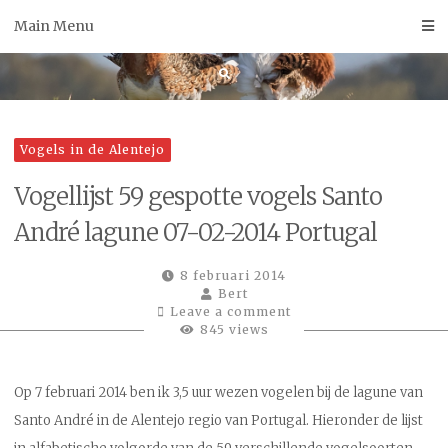
Skip
Main Menu
to
content
Vogels in de Alentejo
Vogellijst 59 gespotte vogels Santo
André lagune 07-02-2014 Portugal
8 februari 2014
Bert
Leave a comment
845 views
Op 7 februari 2014 ben ik 3,5 uur wezen vogelen bij de lagune van
Santo André in de Alentejo regio van Portugal. Hieronder de lijst