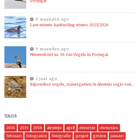
Portugal
9 maanden ago
Last-minute Aanbieding winter 2025/2026
9 maanden ago
Nieuwsbrief nr. 36 van Vogels in Portugal.
2 jaar ago
Bijzondere vogels, zomergasten in Alentejo regio van…
TAGS
2014
2015
2016
alentejo
april
excursie
excursies
februari
fotografen
fotografie
gespot
gezien
januari