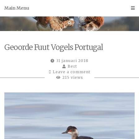
Skip
Main Menu
to
content
Geoorde Fuut Vogels Portugal
31 januari 2018
Bert
Leave a comment
215 views