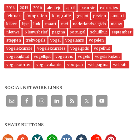
2014
2015
2016
alentejo
april
excursie
excursies
februari
fotografen
fotografie
gespot
gezien
januari
kijken
lijst
link
maart
mei
nederlandse gids
nieuw
nieuwe
Nieuwsbrief
pagina
portugal
schuilhut
september
steppen
trekvogels
vogel
vogelaars
vogelen
vogelexcursie
vogelexcursies
vogelgids
vogelhut
vogelkijkhut
vogellijst
vogelreis
vogels
vogels kijken
vogelsoorten
vogelvakantie
voorjaar
webpagina
website
SOCIAL NETWORK LINKS
SHARE BUTTONS