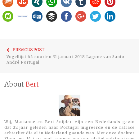
Bericht
Previo
PREVIOUS POST
navigatie
Vogellijst 64 soorten 31 januari 2018 Lagune van Santo
post:
André Portugal
About
Bert
Wij, Marianne en Bert Snijder, zijn een Nederlands gezin
dat 22 jaar geleden naar Portugal migreerde en de ratrace
achterliet die al in Nederland gaande was. Met onze dochter
Eline, nu 14 jaar oud, runnen we ons plattelandstoerisme