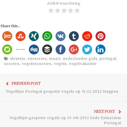
Artikel waardering
Share this...
alentejo
,
excursies
,
maart
,
nederlandse gids
,
portugal
,
soorten
,
vogelexcursies
,
vogels
,
vogelvakantie
Bericht
Previo
PREVIOUS POST
navigatie
post:
Vogellijst Portugal gespotte vogels op 31-12-2012 Steppen
Ne
NEXT POST
Vogellijst gespotte vogels op 15-08-2013 Sado Estuarium
pos
Portugal