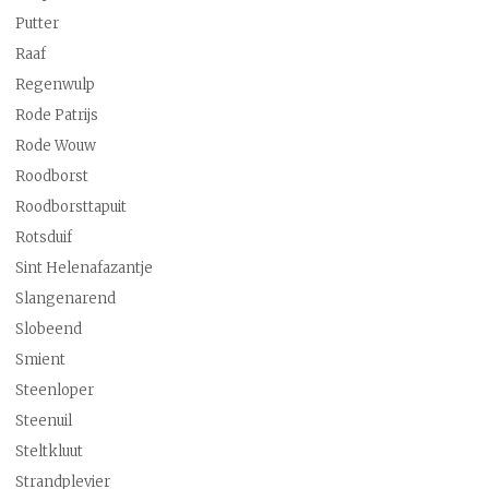
Putter
Raaf
Regenwulp
Rode Patrijs
Rode Wouw
Roodborst
Roodborsttapuit
Rotsduif
Sint Helenafazantje
Slangenarend
Slobeend
Smient
Steenloper
Steenuil
Steltkluut
Strandplevier