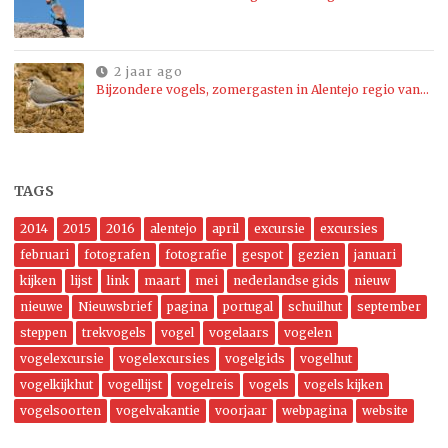
2 jaar ago
Bijzondere vogels, zomergasten in Alentejo regio van…
TAGS
2014
2015
2016
alentejo
april
excursie
excursies
februari
fotografen
fotografie
gespot
gezien
januari
kijken
lijst
link
maart
mei
nederlandse gids
nieuw
nieuwe
Nieuwsbrief
pagina
portugal
schuilhut
september
steppen
trekvogels
vogel
vogelaars
vogelen
vogelexcursie
vogelexcursies
vogelgids
vogelhut
vogelkijkhut
vogellijst
vogelreis
vogels
vogels kijken
vogelsoorten
vogelvakantie
voorjaar
webpagina
website