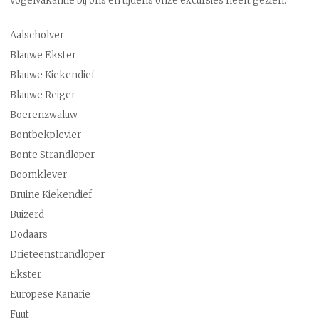
vogelvakantie bij ons en tijdens onze excursies heeft gezien:
Aalscholver
Blauwe Ekster
Blauwe Kiekendief
Blauwe Reiger
Boerenzwaluw
Bontbekplevier
Bonte Strandloper
Boomklever
Bruine Kiekendief
Buizerd
Dodaars
Drieteenstrandloper
Ekster
Europese Kanarie
Fuut