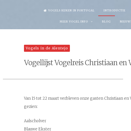
Skip
VOGELS KIJKEN IN PORTUGAL
INTRODUCTIE
to
MEER VOGEL INFO
BLOG
NIEUW
content
Vogels in de Alentejo
Vogellijst Vogelreis Christiaan en
Van 15 tot 22 maart verbleven onze gasten Christiaan en 
gezien:
Aalscholver
Blauwe Ekster