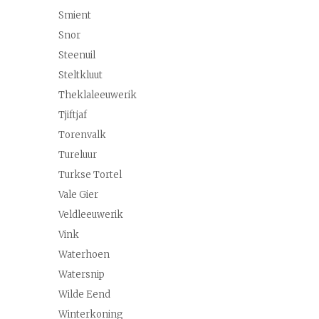
Smient
Snor
Steenuil
Steltkluut
Theklaleeuwerik
Tjiftjaf
Torenvalk
Tureluur
Turkse Tortel
Vale Gier
Veldleeuwerik
Vink
Waterhoen
Watersnip
Wilde Eend
Winterkoning