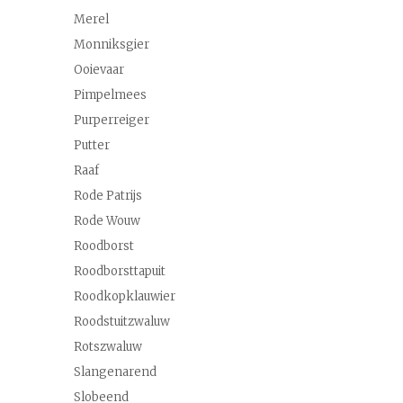
Merel
Monniksgier
Ooievaar
Pimpelmees
Purperreiger
Putter
Raaf
Rode Patrijs
Rode Wouw
Roodborst
Roodborsttapuit
Roodkopklauwier
Roodstuitzwaluw
Rotszwaluw
Slangenarend
Slobeend