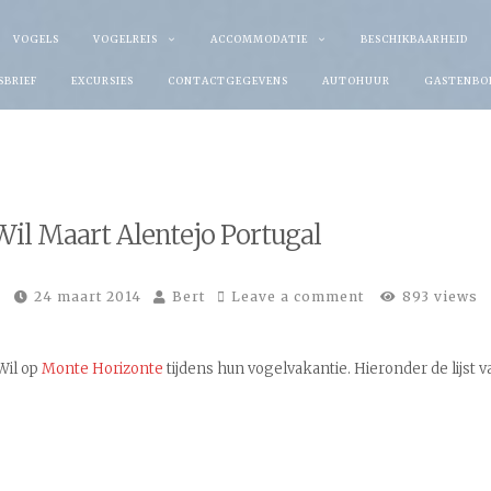
VOGELS
VOGELREIS
ACCOMMODATIE
BESCHIKBAARHEID
SBRIEF
EXCURSIES
CONTACTGEGEVENS
AUTOHUUR
GASTENBO
 Wil Maart Alentejo Portugal
24 maart 2014
Bert
Leave a comment
893 views
Wil op
Monte Horizonte
tijdens hun vogelvakantie. Hieronder de lijst 