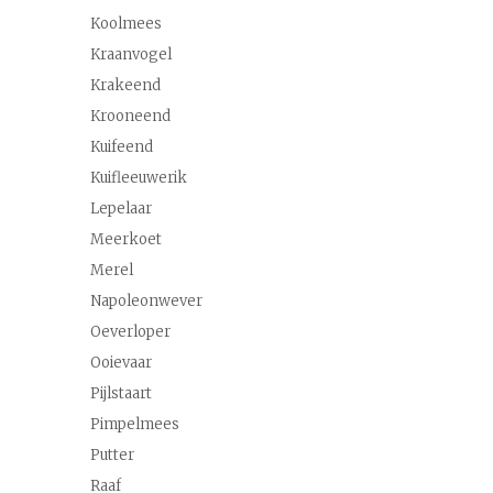
Koolmees
Kraanvogel
Krakeend
Krooneend
Kuifeend
Kuifleeuwerik
Lepelaar
Meerkoet
Merel
Napoleonwever
Oeverloper
Ooievaar
Pijlstaart
Pimpelmees
Putter
Raaf