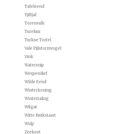
Tafeleend
Tjiftjaf
Torenvalk
Tureluur
Turkse Tortel
Vale Pijlstormvogel
Vink
Watersnip
Wespendief
Wilde Eend
Winterkoning
Wintertaling
Witgat
Witte Kwikstaart
Wulp
Zeekoet