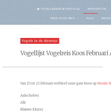
Skip
VOGELS KIJKEN IN PORTUGAL
INTRODUCTIE
to
MEER VOGEL INFO
BLOG
NIEUW
content
Vogels in de Alentejo
Vogellijst Vogelreis Koos Februari
Van 11 tot 22 februari verbleef onze gast Koos op
Monte H
Aalscholver
Alk
Blauwe Ekster