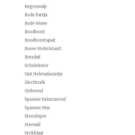
Regenwulp
Rode Patrijs
Rode Wouw
Roodborst
Roodborsttapuit
Rosse Stekelstaart
Rotsduif
Scholekster
Sint Helenafazantje
Slechtvalk
Slobeend
Spaanse Keizerarend
Spaanse Mus
Steenloper
Steenuil
Steltkluut