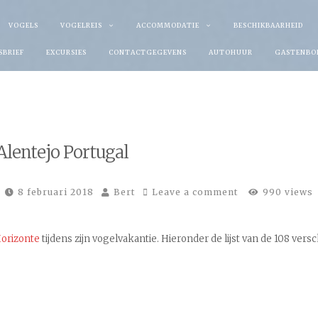
VOGELS
VOGELREIS
ACCOMMODATIE
BESCHIKBAARHEID
SBRIEF
EXCURSIES
CONTACTGEGEVENS
AUTOHUUR
GASTENBO
 Alentejo Portugal
8 februari 2018
Bert
Leave a comment
990 views
orizonte
tijdens zijn vogelvakantie. Hieronder de lijst van de 108 vers