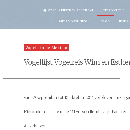
Skip
VOGELS KIJKEN IN PORTUGAL
INTRODUCTIE
to
MEER VOGEL INFO
BLOG
NIEUW
content
Vogels in de Alentejo
Vogellijst Vogelreis Wim en Esthe
Van 29 september tot 10 oktober 2014 verbleven onze ga
Hieronder de lijst van de 111 verschillende vogelsoorten 
Aalscholver