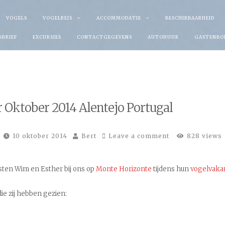
VOGELS
VOGELREIS
ACCOMMODATIE
BESCHIKBAARHEID
SBRIEF
EXCURSIES
CONTACTGEGEVENS
AUTOHUUR
GASTENBO
r Oktober 2014 Alentejo Portugal
10 oktober 2014
Bert
Leave a comment
828 views
sten Wim en Esther bij ons op
Monte Horizonte
tijdens hun
vogelvaka
die zij hebben gezien: