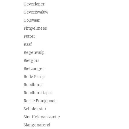
Oeverloper
Oeverzwaluw
Ooievaar
Pimpelmees
Putter
Raaf
Regenwulp
Rietgors
Rietzanger
Rode Patrijs
Roodborst
Roodborsttapuit
Rosse Franjepoot
Scholekster
Sint Helenafazantje
Slangenarend