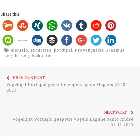
Share this...
alentejo
,
excursies
,
portugal
,
Provençaalse Grasmus
,
vogels
,
vogelvakantie
Bericht
Previo
PREVIOUS POST
navigatie
Vogellijst Portugal gespotte vogels op de Steppen 21-10-
post:
2013
Ne
NEXT POST
Vogellijst Portugal gespotte vogels Lagune Santo André
pos
02-11-2013