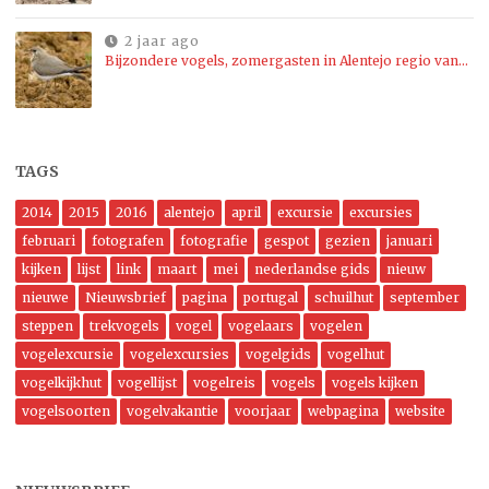
2 jaar ago
Bijzondere vogels, zomergasten in Alentejo regio van…
TAGS
2014
2015
2016
alentejo
april
excursie
excursies
februari
fotografen
fotografie
gespot
gezien
januari
kijken
lijst
link
maart
mei
nederlandse gids
nieuw
nieuwe
Nieuwsbrief
pagina
portugal
schuilhut
september
steppen
trekvogels
vogel
vogelaars
vogelen
vogelexcursie
vogelexcursies
vogelgids
vogelhut
vogelkijkhut
vogellijst
vogelreis
vogels
vogels kijken
vogelsoorten
vogelvakantie
voorjaar
webpagina
website