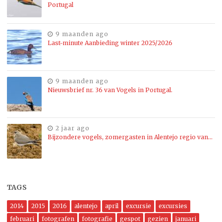
Portugal
9 maanden ago
Last-minute Aanbieding winter 2025/2026
9 maanden ago
Nieuwsbrief nr. 36 van Vogels in Portugal.
2 jaar ago
Bijzondere vogels, zomergasten in Alentejo regio van…
TAGS
2014
2015
2016
alentejo
april
excursie
excursies
februari
fotografen
fotografie
gespot
gezien
januari