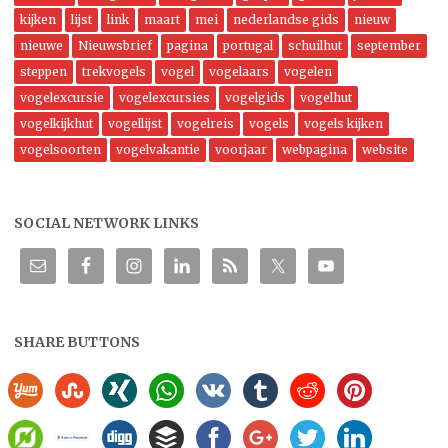
kijken
lijst
link
maart
mei
nederlandse gids
nieuw
nieuwe
Nieuwsbrief
pagina
portugal
schuilhut
september
steppen
trekvogels
vogel
vogelaars
vogelen
vogelexcursie
vogelexcursies
vogelgids
vogelhut
vogelkijkhut
vogellijst
vogelreis
vogels
vogels kijken
vogelsoorten
vogelvakantie
voorjaar
webpagina
website
SOCIAL NETWORK LINKS
SHARE BUTTONS