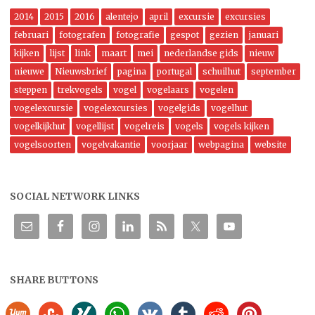
2014
2015
2016
alentejo
april
excursie
excursies
februari
fotografen
fotografie
gespot
gezien
januari
kijken
lijst
link
maart
mei
nederlandse gids
nieuw
nieuwe
Nieuwsbrief
pagina
portugal
schuilhut
september
steppen
trekvogels
vogel
vogelaars
vogelen
vogelexcursie
vogelexcursies
vogelgids
vogelhut
vogelkijkhut
vogellijst
vogelreis
vogels
vogels kijken
vogelsoorten
vogelvakantie
voorjaar
webpagina
website
SOCIAL NETWORK LINKS
SHARE BUTTONS