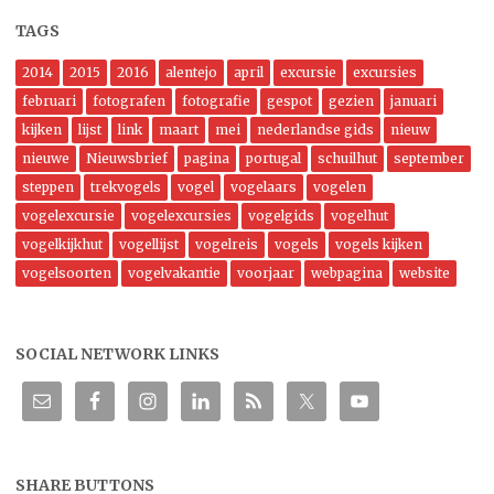
TAGS
2014
2015
2016
alentejo
april
excursie
excursies
februari
fotografen
fotografie
gespot
gezien
januari
kijken
lijst
link
maart
mei
nederlandse gids
nieuw
nieuwe
Nieuwsbrief
pagina
portugal
schuilhut
september
steppen
trekvogels
vogel
vogelaars
vogelen
vogelexcursie
vogelexcursies
vogelgids
vogelhut
vogelkijkhut
vogellijst
vogelreis
vogels
vogels kijken
vogelsoorten
vogelvakantie
voorjaar
webpagina
website
SOCIAL NETWORK LINKS
SHARE BUTTONS