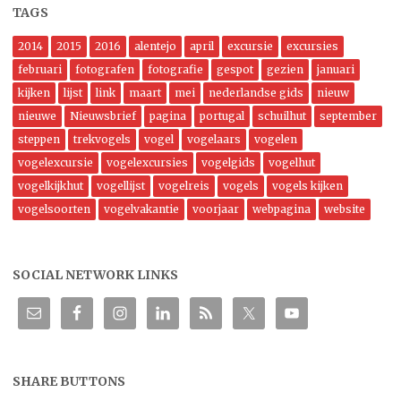
TAGS
2014
2015
2016
alentejo
april
excursie
excursies
februari
fotografen
fotografie
gespot
gezien
januari
kijken
lijst
link
maart
mei
nederlandse gids
nieuw
nieuwe
Nieuwsbrief
pagina
portugal
schuilhut
september
steppen
trekvogels
vogel
vogelaars
vogelen
vogelexcursie
vogelexcursies
vogelgids
vogelhut
vogelkijkhut
vogellijst
vogelreis
vogels
vogels kijken
vogelsoorten
vogelvakantie
voorjaar
webpagina
website
SOCIAL NETWORK LINKS
SHARE BUTTONS