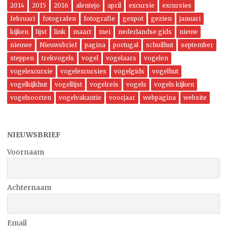
2014
2015
2016
alentejo
april
excursie
excursies
februari
fotografen
fotografie
gespot
gezien
januari
kijken
lijst
link
maart
mei
nederlandse gids
nieuw
nieuwe
Nieuwsbrief
pagina
portugal
schuilhut
september
steppen
trekvogels
vogel
vogelaars
vogelen
vogelexcursie
vogelexcursies
vogelgids
vogelhut
vogelkijkhut
vogellijst
vogelreis
vogels
vogels kijken
vogelsoorten
vogelvakantie
voorjaar
webpagina
website
NIEUWSBRIEF
Voornaam
Achternaam
Email