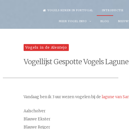
Skip
VOGELS KIJKEN IN PORTUGAL
INTRODUCTIE
to
MEER VOGEL INFO
BLOG
NIEUW
content
Vogels in de Alentejo
Vogellijst Gespotte Vogels Lagune
Vandaag ben ik 3 uur wezen vogelen bij de
lagune van Sa
Aalscholver
Blauwe Ekster
Blauwe Reiger