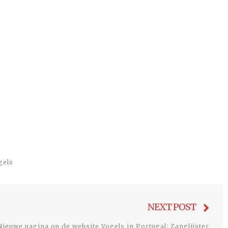
gels
Nex
NEXT POST
post
Nieuwe pagina op de website Vogels in Portugal: Zanglijster