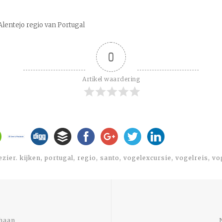
Alentejo regio van Portugal
0
Artikel waardering
ezier. kijken
,
portugal
,
regio
,
santo
,
vogelexcursie
,
vogelreis
,
vo
Previous
post:
rhaan