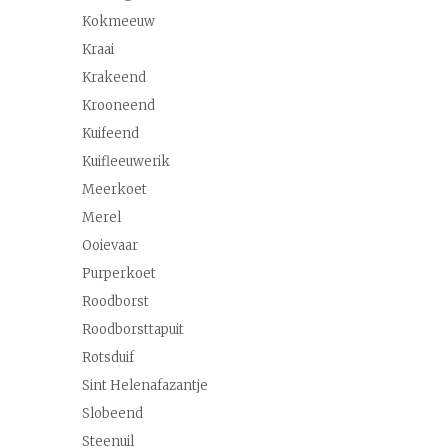
Kokmeeuw
Kraai
Krakeend
Krooneend
Kuifeend
Kuifleeuwerik
Meerkoet
Merel
Ooievaar
Purperkoet
Roodborst
Roodborsttapuit
Rotsduif
Sint Helenafazantje
Slobeend
Steenuil