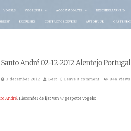
VOGELS
VOGELREIS
ACCOMMODATIE
BESCHIKBAARHEID
SBRIEF
EXCURSIES
CONTACTGEGEVENS
AUTOHUUR
GASTENBO
 Santo André 02-12-2012 Alentejo Portugal
3 december 2012
Bert
Leave a comment
848 views
nto André
. Hieronder de lijst van 47 gespotte vogels: