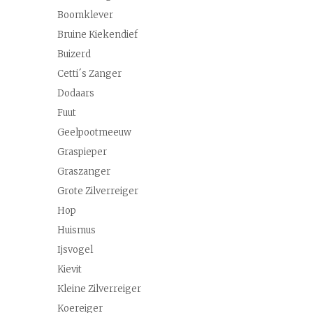
Boomklever
Bruine Kiekendief
Buizerd
Cetti´s Zanger
Dodaars
Fuut
Geelpootmeeuw
Graspieper
Graszanger
Grote Zilverreiger
Hop
Huismus
Ijsvogel
Kievit
Kleine Zilverreiger
Koereiger