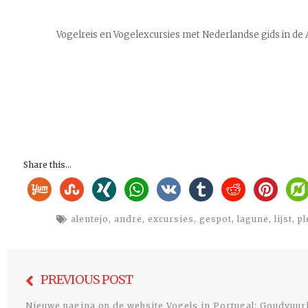
Vogelreis en Vogelexcursies met Nederlandse gids in de 
Share this...
alentejo
,
andre
,
excursies
,
gespot
,
lagune
,
lijst
,
pl
Bericht
PREVIOUS POST
navigatie
Nieuwe pagina op de website Vogels in Portugal: Goudvuu