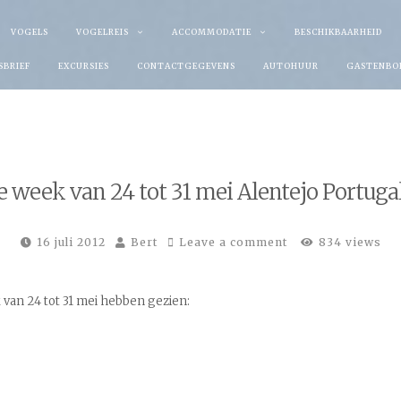
VOGELS
VOGELREIS
ACCOMMODATIE
BESCHIKBAARHEID
SBRIEF
EXCURSIES
CONTACTGEGEVENS
AUTOHUUR
GASTENBO
de week van 24 tot 31 mei Alentejo Portuga
16 juli 2012
Bert
Leave a comment
834 views
k van 24 tot 31 mei hebben gezien: