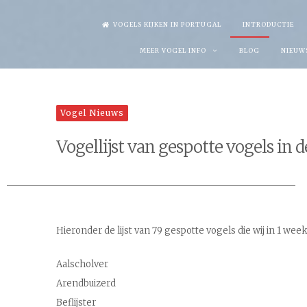
Skip
VOGELS KIJKEN IN PORTUGAL
INTRODUCTIE
to
MEER VOGEL INFO
BLOG
NIEUW
content
Vogel Nieuws
Vogellijst van gespotte vogels in 
Hieronder de lijst van 79 gespotte vogels die wij in 1 wee
Aalscholver
Arendbuizerd
Beflijster