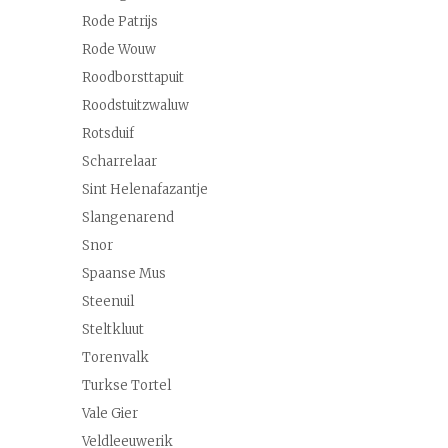
Rode Patrijs
Rode Wouw
Roodborsttapuit
Roodstuitzwaluw
Rotsduif
Scharrelaar
Sint Helenafazantje
Slangenarend
Snor
Spaanse Mus
Steenuil
Steltkluut
Torenvalk
Turkse Tortel
Vale Gier
Veldleeuwerik