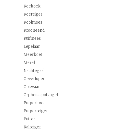
Koekoek
Koereiger
Koolmees
Krooneend
Kuifmees
Lepelaar
Meerkoet
Merel
Nachtegaal
Oeverloper
Ooievaar
Orpheusspotvogel
Purperkoet
Purperreiger
Putter
Ralreiger