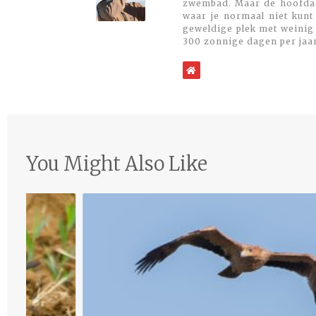
zwembad. Maar de hoofdacti
waar je normaal niet kunt
geweldige plek met weinig 
300 zonnige dagen per jaa
WebSite
You Might Also Like