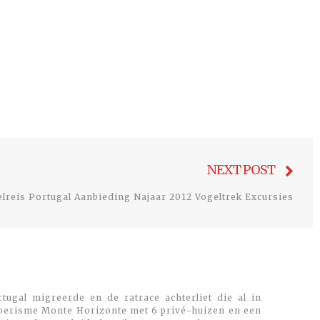
Nex
NEXT POST
post
lreis Portugal Aanbieding Najaar 2012 Vogeltrek Excursies
tugal migreerde en de ratrace achterliet die al in
toerisme Monte Horizonte met 6 privé-huizen en een