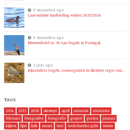
9 maanden ago
Last-minute Aanbieding winter 2025/2026
9 maanden ago
Nieuwsbrief nr. 36 van Vogels in Portugal.
2 jaar ago
Bijzondere vogels, zomergasten in Alentejo regio van…
TAGS
2014
2015
2016
alentejo
april
excursie
excursies
februari
fotografen
fotografie
gespot
gezien
januari
kijken
lijst
link
maart
mei
nederlandse gids
nieuw