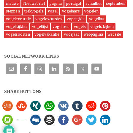
nieuwe
Nieuwsbrief
pagina
portugal
schuilhut
september
steppen
trekvogels
vogel
vogelaars
vogelen
vogelexcursie
vogelexcursies
vogelgids
vogelhut
vogelkijkhut
vogellijst
vogelreis
vogels
vogels kijken
vogelsoorten
vogelvakantie
voorjaar
webpagina
website
SOCIAL NETWORK LINKS
SHARE BUTTONS