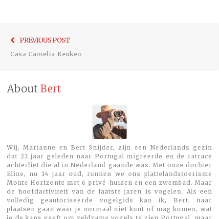
Bericht
Previo
PREVIOUS POST
navigatie
post:
Casa Camelia Keuken
About
Bert
Wij, Marianne en Bert Snijder, zijn een Nederlands gezin
dat 22 jaar geleden naar Portugal migreerde en de ratrace
achterliet die al in Nederland gaande was. Met onze dochter
Eline, nu 14 jaar oud, runnen we ons plattelandstoerisme
Monte Horizonte met 6 privé-huizen en een zwembad. Maar
de hoofdactiviteit van de laatste jaren is vogelen. Als een
volledig geautoriseerde vogelgids kan ik, Bert, naar
plaatsen gaan waar je normaal niet kunt of mag komen, wat
je de kans geeft om zeldzame vogels te zien.Portugal, maar