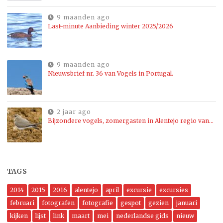
9 maanden ago
Last-minute Aanbieding winter 2025/2026
9 maanden ago
Nieuwsbrief nr. 36 van Vogels in Portugal.
2 jaar ago
Bijzondere vogels, zomergasten in Alentejo regio van…
TAGS
2014
2015
2016
alentejo
april
excursie
excursies
februari
fotografen
fotografie
gespot
gezien
januari
kijken
lijst
link
maart
mei
nederlandse gids
nieuw