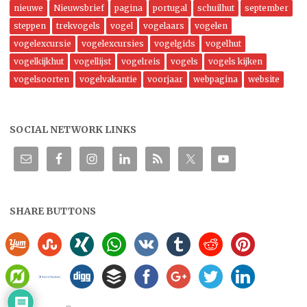
nieuwe
Nieuwsbrief
pagina
portugal
schuilhut
september
steppen
trekvogels
vogel
vogelaars
vogelen
vogelexcursie
vogelexcursies
vogelgids
vogelhut
vogelkijkhut
vogellijst
vogelreis
vogels
vogels kijken
vogelsoorten
vogelvakantie
voorjaar
webpagina
website
SOCIAL NETWORK LINKS
SHARE BUTTONS