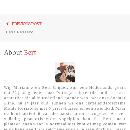
Bericht
Previo
PREVIOUS POST
navigatie
post:
Casa Passaro
About
Bert
Wij, Marianne en Bert Snijder, zijn een Nederlands gezin
dat 22 jaar geleden naar Portugal migreerde en de ratrace
achterliet die al in Nederland gaande was. Met onze dochter
Eline, nu 14 jaar oud, runnen we ons plattelandstoerisme
Monte Horizonte met 6 privé-huizen en een zwembad. Maar
de hoofdactiviteit van de laatste jaren is vogelen. Als een
volledig geautoriseerde vogelgids kan ik, Bert, naar
plaatsen gaan waar je normaal niet kunt of mag komen, wat
je de kans geeft om zeldzame vogels te zien.Portugal, maar