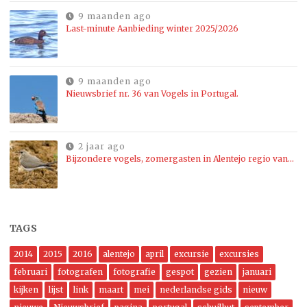
9 maanden ago
Last-minute Aanbieding winter 2025/2026
9 maanden ago
Nieuwsbrief nr. 36 van Vogels in Portugal.
2 jaar ago
Bijzondere vogels, zomergasten in Alentejo regio van…
TAGS
2014
2015
2016
alentejo
april
excursie
excursies
februari
fotografen
fotografie
gespot
gezien
januari
kijken
lijst
link
maart
mei
nederlandse gids
nieuw