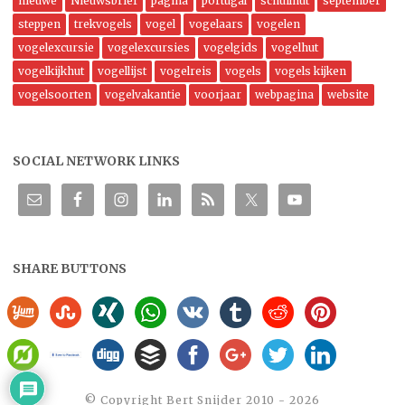
nieuwe
Nieuwsbrief
pagina
portugal
schuilhut
september
steppen
trekvogels
vogel
vogelaars
vogelen
vogelexcursie
vogelexcursies
vogelgids
vogelhut
vogelkijkhut
vogellijst
vogelreis
vogels
vogels kijken
vogelsoorten
vogelvakantie
voorjaar
webpagina
website
SOCIAL NETWORK LINKS
SHARE BUTTONS
©️ Copyright Bert Snijder 2010 - 2026