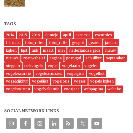
TAGS
2014
2015
2016
alentejo
april
excursie
excursies
februari
fotografen
fotografie
gespot
gezien
januari
kijken
lijst
link
maart
mei
nederlandse gids
nieuw
nieuwe
Nieuwsbrief
pagina
portugal
schuilhut
september
steppen
trekvogels
vogel
vogelaars
vogelen
vogelexcursie
vogelexcursies
vogelgids
vogelhut
vogelkijkhut
vogellijst
vogelreis
vogels
vogels kijken
vogelsoorten
vogelvakantie
voorjaar
webpagina
website
SOCIAL NETWORK LINKS