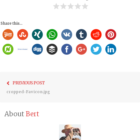
Share this...
Bericht
Previo
PREVIOUS POST
navigatie
post:
cropped-Favicon.jpg
About
Bert