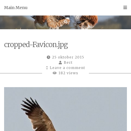
Skip
Main Menu
to
content
cropped-Favicon.jpg
25 oktober 2015
Bert
Leave a comment
182 views