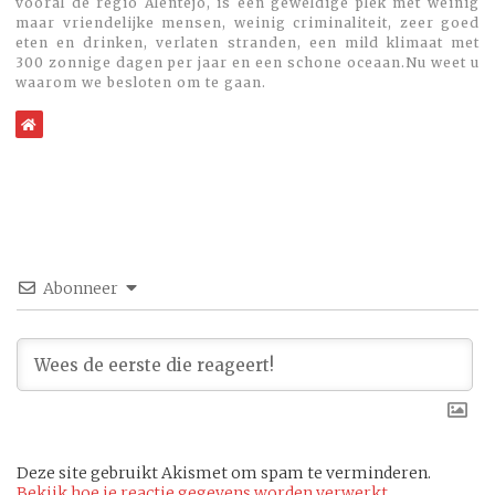
vooral de regio Alentejo, is een geweldige plek met weinig
maar vriendelijke mensen, weinig criminaliteit, zeer goed
eten en drinken, verlaten stranden, een mild klimaat met
300 zonnige dagen per jaar en een schone oceaan.Nu weet u
waarom we besloten om te gaan.
WebSite
Abonneer
Deze site gebruikt Akismet om spam te verminderen.
Bekijk hoe je reactie gegevens worden verwerkt
.