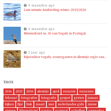
9 maanden ago
Last-minute Aanbieding winter 2025/2026
9 maanden ago
Nieuwsbrief nr. 36 van Vogels in Portugal.
2 jaar ago
Bijzondere vogels, zomergasten in Alentejo regio van…
TAGS
2014
2015
2016
alentejo
april
excursie
excursies
februari
fotografen
fotografie
gespot
gezien
januari
kijken
lijst
link
maart
mei
nederlandse gids
nieuw
nieuwe
Nieuwsbrief
pagina
portugal
schuilhut
september