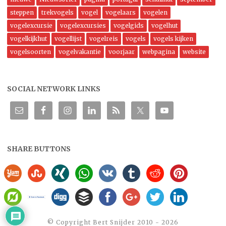
steppen
trekvogels
vogel
vogelaars
vogelen
vogelexcursie
vogelexcursies
vogelgids
vogelhut
vogelkijkhut
vogellijst
vogelreis
vogels
vogels kijken
vogelsoorten
vogelvakantie
voorjaar
webpagina
website
SOCIAL NETWORK LINKS
SHARE BUTTONS
©️ Copyright Bert Snijder 2010 - 2026