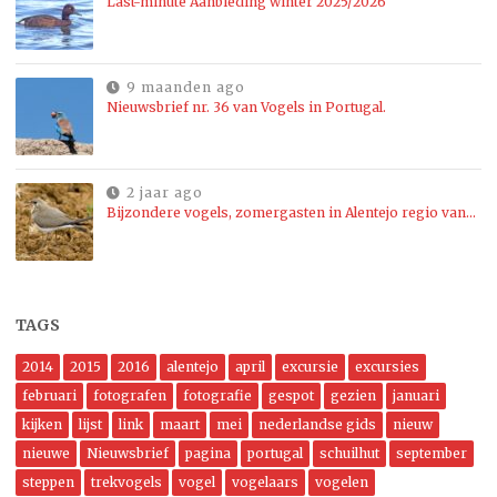
Last-minute Aanbieding winter 2025/2026
9 maanden ago
Nieuwsbrief nr. 36 van Vogels in Portugal.
2 jaar ago
Bijzondere vogels, zomergasten in Alentejo regio van…
TAGS
2014
2015
2016
alentejo
april
excursie
excursies
februari
fotografen
fotografie
gespot
gezien
januari
kijken
lijst
link
maart
mei
nederlandse gids
nieuw
nieuwe
Nieuwsbrief
pagina
portugal
schuilhut
september
steppen
trekvogels
vogel
vogelaars
vogelen