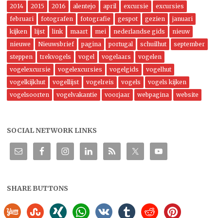
2014
2015
2016
alentejo
april
excursie
excursies
februari
fotografen
fotografie
gespot
gezien
januari
kijken
lijst
link
maart
mei
nederlandse gids
nieuw
nieuwe
Nieuwsbrief
pagina
portugal
schuilhut
september
steppen
trekvogels
vogel
vogelaars
vogelen
vogelexcursie
vogelexcursies
vogelgids
vogelhut
vogelkijkhut
vogellijst
vogelreis
vogels
vogels kijken
vogelsoorten
vogelvakantie
voorjaar
webpagina
website
SOCIAL NETWORK LINKS
SHARE BUTTONS