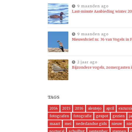
9 maanden ago
Last-minute Aanbieding winter 2
9 maanden ago
Nieuwsbrief nr. 36 van Vogels in P
2 jaar ago
Bijzondere vogels, zomergasten i
TAGS
2014
2015
2016
alentejo
april
excursi
fotografen
fotografie
gespot
gezien
j
maart
mei
nederlandse gids
nieuw
ni
portugal
schuilhut
september
steppen