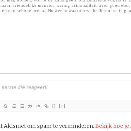
 of mag komen, wat je de kans geeft om zeldzame vogels te zi
maar vriendelijke mensen, weinig criminaliteit, zeer goed eten
r en een schone oceaan.Nu weet u waarom we besloten om te gaa
{}
[+]
ikt Akismet om spam te verminderen.
Bekijk hoe je