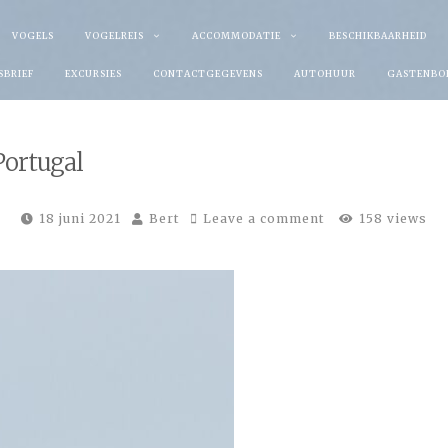
VOGELS
VOGELREIS
ACCOMMODATIE
BESCHIKBAARHEID
SBRIEF
EXCURSIES
CONTACTGEGEVENS
AUTOHUUR
GASTENBO
Portugal
18 juni 2021
Bert
Leave a comment
158 views