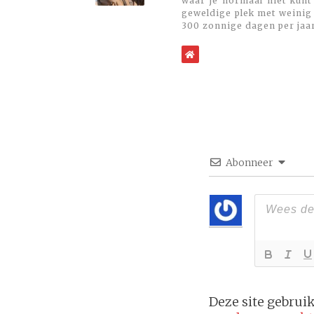
waar je normaal niet kunt
geweldige plek met weinig 
300 zonnige dagen per jaa
WebSite
Abonneer
Deze site gebru