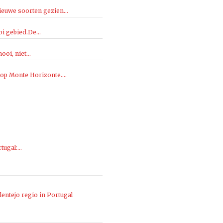
ieuwe soorten gezien...
i gebied.De...
oi, niet...
 op Monte Horizonte....
rtugal:…
entejo regio in Portugal