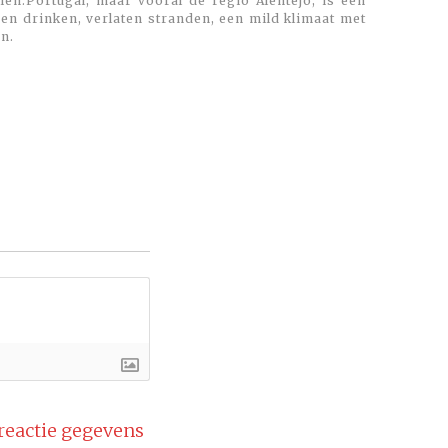
en.Portugal, maar vooral de regio Alentejo, is een
 en drinken, verlaten stranden, een mild klimaat met
n.
 reactie gegevens