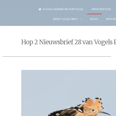
Skip
VOGELS KIJKEN IN PORTUGAL
INTRODUCTIE
to
MEER VOGEL INFO
BLOG
NIEUW
content
Hop 2 Nieuwsbrief 28 van Vogels 