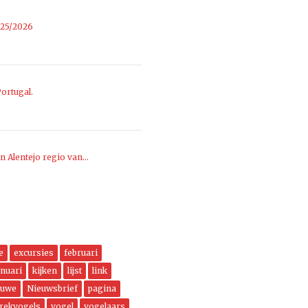
025/2026
ortugal.
n Alentejo regio van…
e
excursies
februari
anuari
kijken
lijst
link
euwe
Nieuwsbrief
pagina
trekvogels
vogel
vogelaars