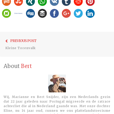
Bericht
Previo
PREVIOUS POST
navigatie
post:
Kleine Torenvalk
About
Bert
Wij, Marianne en Bert Snijder, zijn een Nederlands gezin
dat 22 jaar geleden naar Portugal migreerde en de ratrace
achterliet die al in Nederland gaande was. Met onze dochter
Eline, nu 14 jaar oud, runnen we ons plattelandstoerisme