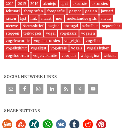
2014
2015
2016
alentejo
april
excursie
excursies
februari
fotografen
fotografie
gespot
gezien
januari
kijken
lijst
link
maart
mei
nederlandse gids
nieuw
nieuwe
Nieuwsbrief
pagina
portugal
schuilhut
september
steppen
trekvogels
vogel
vogelaars
vogelen
vogelexcursie
vogelexcursies
vogelgids
vogelhut
vogelkijkhut
vogellijst
vogelreis
vogels
vogels kijken
vogelsoorten
vogelvakantie
voorjaar
webpagina
website
SOCIAL NETWORK LINKS
SHARE BUTTONS