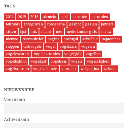
TAGS
2014
2015
2016
alentejo
april
excursie
excursies
februari
fotografen
fotografie
gespot
gezien
januari
kijken
lijst
link
maart
mei
nederlandse gids
nieuw
nieuwe
Nieuwsbrief
pagina
portugal
schuilhut
september
steppen
trekvogels
vogel
vogelaars
vogelen
vogelexcursie
vogelexcursies
vogelgids
vogelhut
vogelkijkhut
vogellijst
vogelreis
vogels
vogels kijken
vogelsoorten
vogelvakantie
voorjaar
webpagina
website
NIEUWSBRIEF
Voornaam
Achternaam