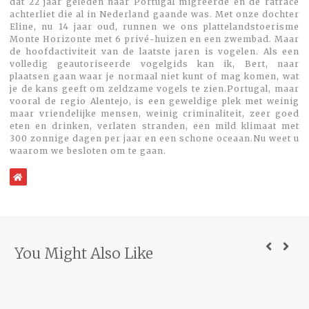
dat 22 jaar geleden naar Portugal migreerde en de ratrace
achterliet die al in Nederland gaande was. Met onze dochter
Eline, nu 14 jaar oud, runnen we ons plattelandstoerisme
Monte Horizonte met 6 privé-huizen en een zwembad. Maar
de hoofdactiviteit van de laatste jaren is vogelen. Als een
volledig geautoriseerde vogelgids kan ik, Bert, naar
plaatsen gaan waar je normaal niet kunt of mag komen, wat
je de kans geeft om zeldzame vogels te zien.Portugal, maar
vooral de regio Alentejo, is een geweldige plek met weinig
maar vriendelijke mensen, weinig criminaliteit, zeer goed
eten en drinken, verlaten stranden, een mild klimaat met
300 zonnige dagen per jaar en een schone oceaan.Nu weet u
waarom we besloten om te gaan.
WebSite
You Might Also Like