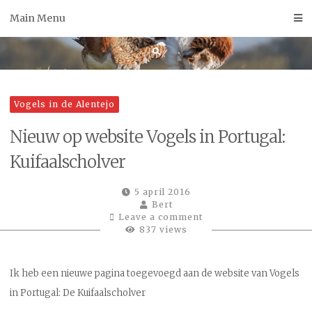
Skip
Main Menu
to
content
Vogels in de Alentejo
Nieuw op website Vogels in Portugal:
Kuifaalscholver
5 april 2016
Bert
Leave a comment
837 views
Ik heb een nieuwe pagina toegevoegd aan de website van Vogels
in Portugal: De Kuifaalscholver