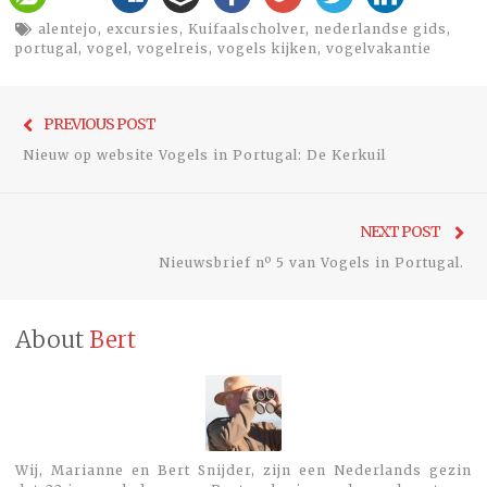
alentejo
,
excursies
,
Kuifaalscholver
,
nederlandse gids
,
portugal
,
vogel
,
vogelreis
,
vogels kijken
,
vogelvakantie
Bericht
Previo
PREVIOUS POST
navigatie
post:
Nieuw op website Vogels in Portugal: De Kerkuil
Ne
NEXT POST
pos
Nieuwsbrief nº 5 van Vogels in Portugal.
About
Bert
Wij, Marianne en Bert Snijder, zijn een Nederlands gezin