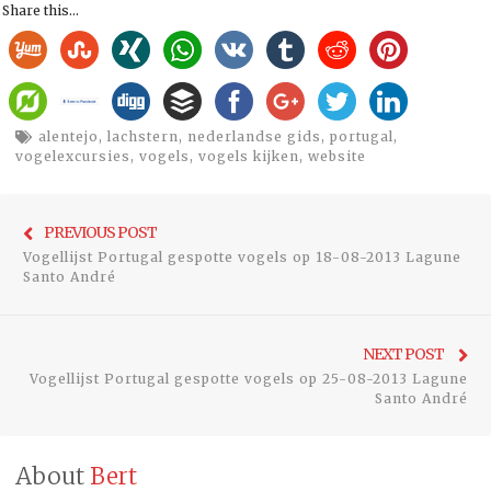
Share this...
alentejo
,
lachstern
,
nederlandse gids
,
portugal
,
vogelexcursies
,
vogels
,
vogels kijken
,
website
Bericht
Previo
PREVIOUS POST
navigatie
Vogellijst Portugal gespotte vogels op 18-08-2013 Lagune
post:
Santo André
Ne
NEXT POST
Vogellijst Portugal gespotte vogels op 25-08-2013 Lagune
pos
Santo André
About
Bert