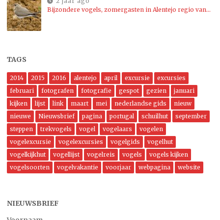
2 jaar ago
Bijzondere vogels, zomergasten in Alentejo regio van…
TAGS
2014
2015
2016
alentejo
april
excursie
excursies
februari
fotografen
fotografie
gespot
gezien
januari
kijken
lijst
link
maart
mei
nederlandse gids
nieuw
nieuwe
Nieuwsbrief
pagina
portugal
schuilhut
september
steppen
trekvogels
vogel
vogelaars
vogelen
vogelexcursie
vogelexcursies
vogelgids
vogelhut
vogelkijkhut
vogellijst
vogelreis
vogels
vogels kijken
vogelsoorten
vogelvakantie
voorjaar
webpagina
website
NIEUWSBRIEF
Voornaam