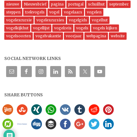
nieuwe
Nieuwsbrief
pagina
portugal
schuilhut
september
steppen
trekvogels
vogel
vogelaars
vogelen
vogelexcursie
vogelexcursies
vogelgids
vogelhut
vogelkijkhut
vogellijst
vogelreis
vogels
vogels kijken
vogelsoorten
vogelvakantie
voorjaar
webpagina
website
SOCIAL NETWORK LINKS
SHARE BUTTONS