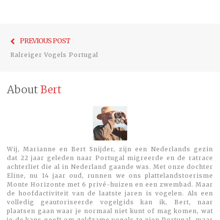
Bericht
Previo
PREVIOUS POST
navigatie
post:
Ralreiger Vogels Portugal
About
Bert
Wij, Marianne en Bert Snijder, zijn een Nederlands gezin
dat 22 jaar geleden naar Portugal migreerde en de ratrace
achterliet die al in Nederland gaande was. Met onze dochter
Eline, nu 14 jaar oud, runnen we ons plattelandstoerisme
Monte Horizonte met 6 privé-huizen en een zwembad. Maar
de hoofdactiviteit van de laatste jaren is vogelen. Als een
volledig geautoriseerde vogelgids kan ik, Bert, naar
plaatsen gaan waar je normaal niet kunt of mag komen, wat
je de kans geeft om zeldzame vogels te zien.Portugal, maar