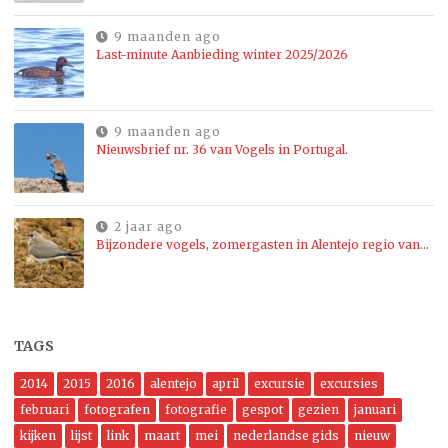
9 maanden ago
Last-minute Aanbieding winter 2025/2026
9 maanden ago
Nieuwsbrief nr. 36 van Vogels in Portugal.
2 jaar ago
Bijzondere vogels, zomergasten in Alentejo regio van…
TAGS
2014
2015
2016
alentejo
april
excursie
excursies
februari
fotografen
fotografie
gespot
gezien
januari
kijken
lijst
link
maart
mei
nederlandse gids
nieuw