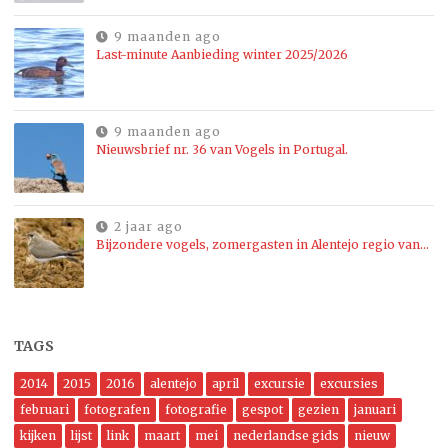
9 maanden ago
Last-minute Aanbieding winter 2025/2026
9 maanden ago
Nieuwsbrief nr. 36 van Vogels in Portugal.
2 jaar ago
Bijzondere vogels, zomergasten in Alentejo regio van…
TAGS
2014
2015
2016
alentejo
april
excursie
excursies
februari
fotografen
fotografie
gespot
gezien
januari
kijken
lijst
link
maart
mei
nederlandse gids
nieuw