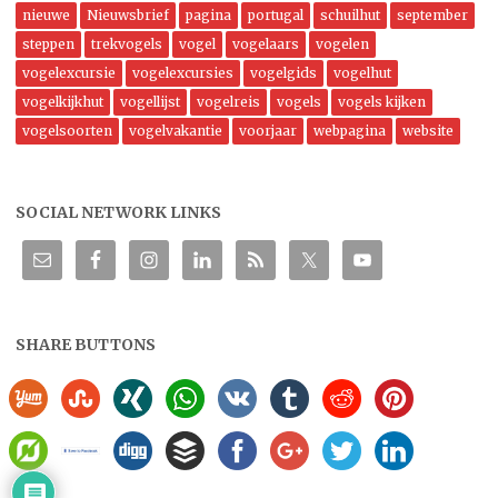
nieuwe
Nieuwsbrief
pagina
portugal
schuilhut
september
steppen
trekvogels
vogel
vogelaars
vogelen
vogelexcursie
vogelexcursies
vogelgids
vogelhut
vogelkijkhut
vogellijst
vogelreis
vogels
vogels kijken
vogelsoorten
vogelvakantie
voorjaar
webpagina
website
SOCIAL NETWORK LINKS
SHARE BUTTONS