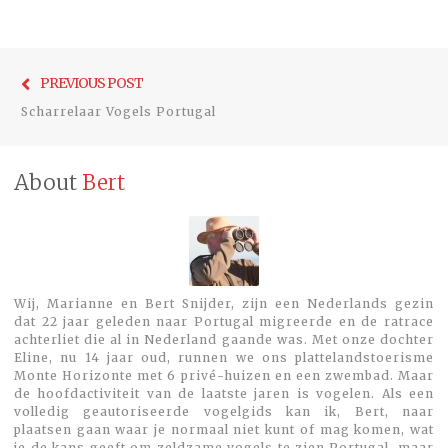
Bericht
Previo
PREVIOUS POST
navigatie
post:
Scharrelaar Vogels Portugal
About
Bert
Wij, Marianne en Bert Snijder, zijn een Nederlands gezin
dat 22 jaar geleden naar Portugal migreerde en de ratrace
achterliet die al in Nederland gaande was. Met onze dochter
Eline, nu 14 jaar oud, runnen we ons plattelandstoerisme
Monte Horizonte met 6 privé-huizen en een zwembad. Maar
de hoofdactiviteit van de laatste jaren is vogelen. Als een
volledig geautoriseerde vogelgids kan ik, Bert, naar
plaatsen gaan waar je normaal niet kunt of mag komen, wat
je de kans geeft om zeldzame vogels te zien.Portugal, maar