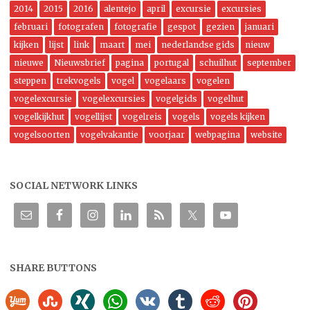
2014
2015
2016
alentejo
april
excursie
excursies
februari
fotografen
fotografie
gespot
gezien
januari
kijken
lijst
link
maart
mei
nederlandse gids
nieuw
nieuwe
Nieuwsbrief
pagina
portugal
schuilhut
september
steppen
trekvogels
vogel
vogelaars
vogelen
vogelexcursie
vogelexcursies
vogelgids
vogelhut
vogelkijkhut
vogellijst
vogelreis
vogels
vogels kijken
vogelsoorten
vogelvakantie
voorjaar
webpagina
website
SOCIAL NETWORK LINKS
SHARE BUTTONS