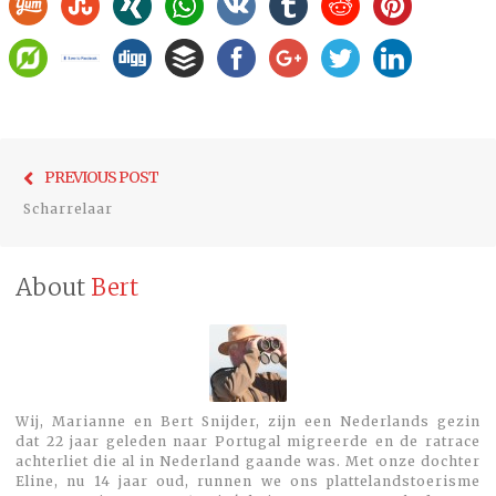
Bericht
Previo
PREVIOUS POST
navigatie
post:
Scharrelaar
About
Bert
Wij, Marianne en Bert Snijder, zijn een Nederlands gezin
dat 22 jaar geleden naar Portugal migreerde en de ratrace
achterliet die al in Nederland gaande was. Met onze dochter
Eline, nu 14 jaar oud, runnen we ons plattelandstoerisme