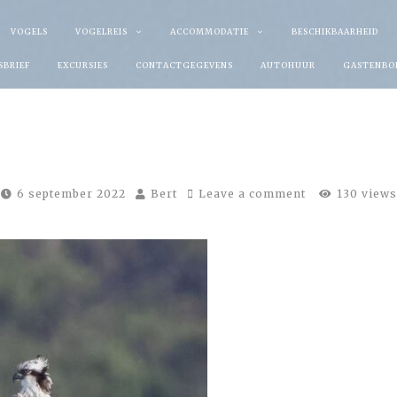
VOGELS
VOGELREIS
ACCOMMODATIE
BESCHIKBAARHEID
SBRIEF
EXCURSIES
CONTACTGEGEVENS
AUTOHUUR
GASTENBO
6 september 2022
Bert
Leave a comment
130 views