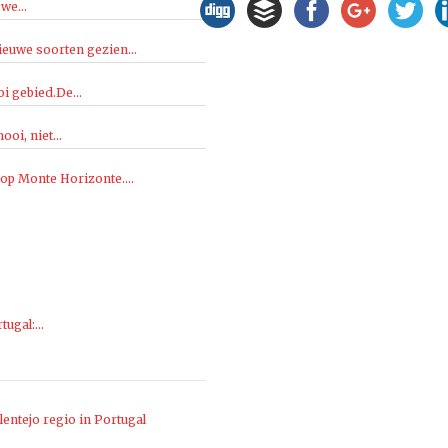
we...
ieuwe soorten gezien...
i gebied.De...
oi, niet...
 op Monte Horizonte....
rtugal:…
entejo regio in Portugal