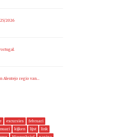
025/2026
ortugal.
n Alentejo regio van…
e
excursies
februari
anuari
kijken
lijst
link
euwe
Nieuwsbrief
pagina