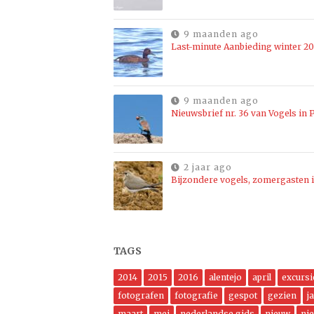
9 maanden ago
Last-minute Aanbieding winter 2
9 maanden ago
Nieuwsbrief nr. 36 van Vogels in P
2 jaar ago
Bijzondere vogels, zomergasten i
TAGS
2014
2015
2016
alentejo
april
excursi
fotografen
fotografie
gespot
gezien
j
maart
mei
nederlandse gids
nieuw
ni