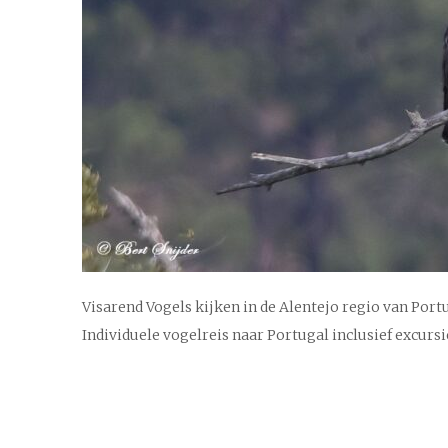
Visarend Vogels kijken in de Alentejo regio van Port
Individuele vogelreis naar Portugal inclusief excursi