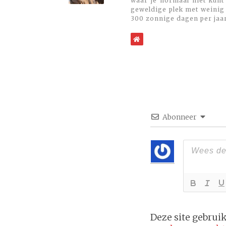
waar je normaal niet kunt
geweldige plek met weinig 
300 zonnige dagen per jaa
WebSite
Abonneer
Deze site gebru