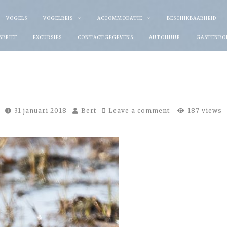
VOGELS
VOGELREIS
ACCOMMODATIE
BESCHIKBAARHEID
SBRIEF
EXCURSIES
CONTACTGEGEVENS
AUTOHUUR
GASTENBO
31 januari 2018
Bert
Leave a comment
187 views