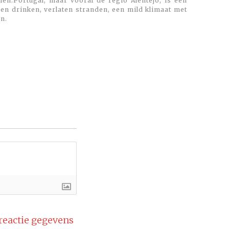
en.Portugal, maar vooral de regio Alentejo, is een
 en drinken, verlaten stranden, een mild klimaat met
n.
 reactie gegevens