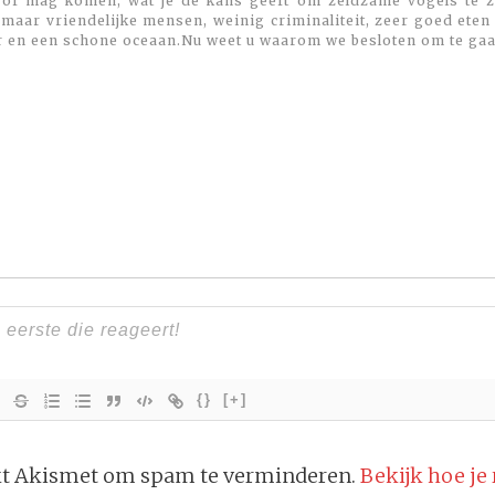
 of mag komen, wat je de kans geeft om zeldzame vogels te zi
maar vriendelijke mensen, weinig criminaliteit, zeer goed eten
r en een schone oceaan.Nu weet u waarom we besloten om te gaa
{}
[+]
ikt Akismet om spam te verminderen.
Bekijk hoe je