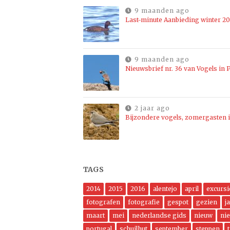
9 maanden ago
Last-minute Aanbieding winter 2
9 maanden ago
Nieuwsbrief nr. 36 van Vogels in P
2 jaar ago
Bijzondere vogels, zomergasten i
TAGS
2014
2015
2016
alentejo
april
excursi
fotografen
fotografie
gespot
gezien
j
maart
mei
nederlandse gids
nieuw
ni
portugal
schuilhut
september
steppen