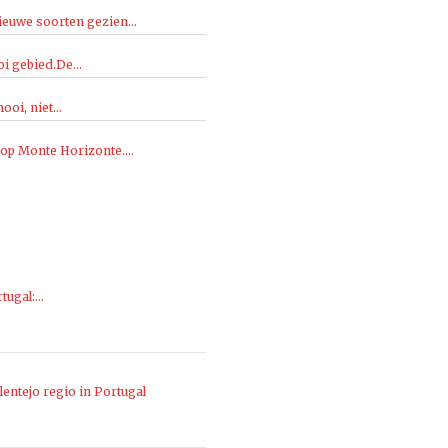
ieuwe soorten gezien...
i gebied.De...
oi, niet...
 op Monte Horizonte....
rtugal:…
entejo regio in Portugal