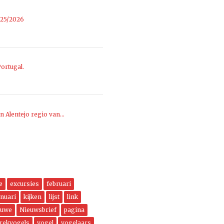
025/2026
ortugal.
n Alentejo regio van…
e
excursies
februari
anuari
kijken
lijst
link
euwe
Nieuwsbrief
pagina
trekvogels
vogel
vogelaars